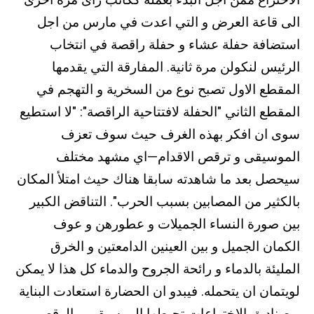
الى قاعة العرض و التي اعدت في مارس من اجل
استضافة حفلة عشاء و حفلة راقصة في انتخاب
الرئيس لنكولن مرة ثانية. المفارقة التي يقدمها
المقطع الاول تصبح نوع من السخرية و التهجم في
المقطع الثاني "الحفلة لافتتاحية الراقصة": "لا استطيع
سوى ان افكر بهذه الغرف حيث سوف تعزف
الموسيقى و ترقص الاقدام—اي مشهد مختلف
سيحصل بعد ما شاهدته سابقا هناك حيث امتلأ المكان
بالكثير من المصابين بسبب الحرب". التناقض الكبير
بين صورة النساء الجميلات و عطورهن و عوف
الكمان الجميل و بين العينين الدامعتين و الخرق
المليئة بالدماء و رائحة الجروح والدماء كل هذا لا يمكن
لويتمان ان يتحمله. فيبدو ان الحضارة استعادت البناية
و صناديق الاختراعات تحيطها الموسيقى و الرقص و