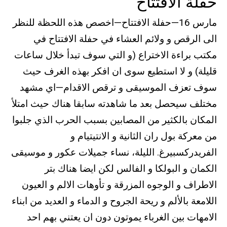
حفلة الافتتاح
مارس 16—حفلة الافتتاح—اخصص هذه اللحظة للنظر
الى الرقص و ولائم العشاء في حفلة الافتتاح في
مكتب براءة الاختراع (و التي سوف تبدأ خلال ساعات
قليلة) و لا استطيع سوى ان افكر بهذه الغرف حيث
سوف تعزف الموسيقى و ترقص الاقدام—اي مشهد
مختلف سيحصل بعد ما شاهدته سابقا هناك حيث امتلأ
المكان بالكثير من المصابين بسبب الحرب الذي جلبوا
من معركة بول ران الثانية و الانتيتيام و
الفريدركسبيرغ. الليلة، نساء جميلات عكور و موسيقى
الكمان و البولكا و الفالس لكن ايضا هناك بتر
الاطراف و الوجوه المزرقة و تأوهات الالم و العيون
اللامعة بالألم و ريحة الجروح و الدماء و العديد من ابناء
الامهات بين الغرباء يموتون دون ان يعتني بهم احد