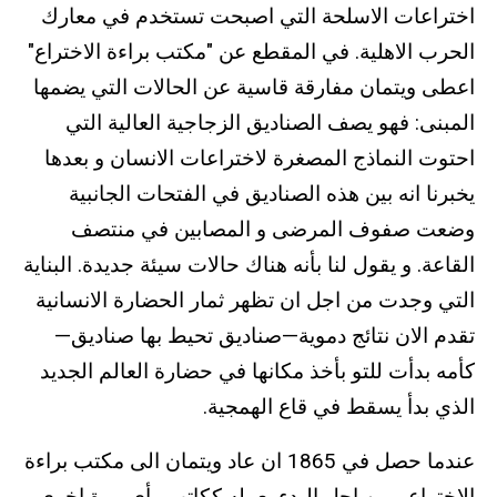
اختراعات الاسلحة التي اصبحت تستخدم في معارك
الحرب الاهلية. في المقطع عن "مكتب براءة الاختراع"
اعطى ويتمان مفارقة قاسية عن الحالات التي يضمها
المبنى: فهو يصف الصناديق الزجاجية العالية التي
احتوت النماذج المصغرة لاختراعات الانسان و بعدها
يخبرنا انه بين هذه الصناديق في الفتحات الجانبية
وضعت صفوف المرضى و المصابين في منتصف
القاعة. و يقول لنا بأنه هناك حالات سيئة جديدة. البناية
التي وجدت من اجل ان تظهر ثمار الحضارة الانسانية
تقدم الان نتائج دموية—صناديق تحيط بها صناديق—
كأمه بدأت للتو بأخذ مكانها في حضارة العالم الجديد
الذي بدأ يسقط في قاع الهمجية.
عندما حصل في 1865 ان عاد ويتمان الى مكتب براءة
الاختراع ممن اجل البدء بعمله ككاتب رأى مرة اخرى