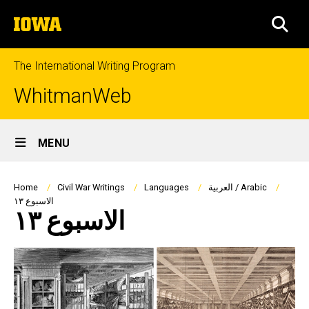
Skip
The
to
SEA
University
main
of
content
Iowa
The International Writing Program
WhitmanWeb
Site
MENU
Main
Navigation
Breadcrumb
العربية / Arabic
Languages
Civil War Writings
Home
الاسبوع ١٣
الاسبوع ١٣