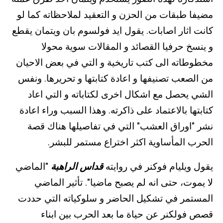
مضيفا طبقات من الحزن و التعقيد لملاحظاته كما لو
كانت اثار اصابات. يقول ايد فولسوم بان ويتمان يقطع
و ينسخ حرفيا القصائد و المقالات سوية محولا
مخطوطاته الى كتب تاريخية و التي في بعض الاحيان
من الصعب تصنيفها و اعادة كتابتها و تحريرها. ونفس
الشي يحصل مع اشكال اخرى لكتاباته و التي اعاد
كتابتها بالاعتماد على ذاكرته. وهذا السبب وراء اعادة
نشر "اوراق العشب" التي في تفاصيلها هناك قصة
الحرب المأساوية اكثر اختراع مستمر للبشر.
يقول ويليام فوكنر في روايته
قداس الراهبة
"الماضي
لا يموت، حتى انه لم يصبح ماضيا". تأثير الماضي
المستمر في تشكيل الحاضر و سلوكياته التي حددت
قصص فولكنر عن حياة ما بعد الحرب بين ابناء