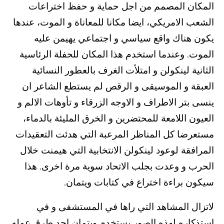
المكان المصمم من اجل حماية و حفظ اختراعات
الشعب الامريكي، ايضا مكانا للمعاناة و الموت، عندها
يكون هناك واقع سياسي و اجتماعي يهيمن عليه
الموت. وعندما استخدم هذا المكان للحفلة الرئاسية
الثانية لينكولن و امتلأت الغرف بالعطور النسائية
العبقة و الموسيقى و الرقص لم يستطع الشاعر ان
ينسى بتر الاطراف و الاوجه الزرقاء و تأوهات الالم و
العيون اللامعة للمحتضرين و الخرق المليئة بالدماء،
مستعرضا كل المناظر المرعبة التي هدئت التعقيدات
المرافقة لوعود لينكولن الانتخابية التي هيمنت خلال
الحرب و وعدت بجلب الاتحاد سوية مرة اخرى. هذا
سيكون براءة اختراع في كتابات ويتمان.
لاتزال المشاهد التي راها في المستشفى و في
استذكاره لهذه الصور يستخدم ويتمان احد طرق عمله