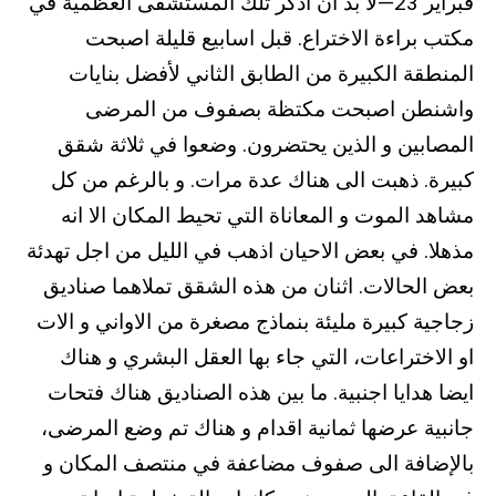
فبراير 23—لا بد ان اذكر تلك المستشفى العظمية في
مكتب براءة الاختراع. قبل اسابيع قليلة اصبحت
المنطقة الكبيرة من الطابق الثاني لأفضل بنايات
واشنطن اصبحت مكتظة بصفوف من المرضى
المصابين و الذين يحتضرون. وضعوا في ثلاثة شقق
كبيرة. ذهبت الى هناك عدة مرات. و بالرغم من كل
مشاهد الموت و المعاناة التي تحيط المكان الا انه
مذهلا. في بعض الاحيان اذهب في الليل من اجل تهدئة
بعض الحالات. اثنان من هذه الشقق تملاهما صناديق
زجاجية كبيرة مليئة بنماذج مصغرة من الاواني و الات
او الاختراعات، التي جاء بها العقل البشري و هناك
ايضا هدايا اجنبية. ما بين هذه الصناديق هناك فتحات
جانبية عرضها ثمانية اقدام و هناك تم وضع المرضى،
بالإضافة الى صفوف مضاعفة في منتصف المكان و