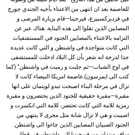
للعاصمة بعد ان انتهى من الاعتناء بأخيه الجندي جورج
في فرديركسبيرغ، فيرجينا—قام بزيارة المرضى و
المصابين الذين نقلوا الى هذه البناية. هناك عبر عن
التزامه بالاعتناء بالمصابين الجنود في المستشفيات
التي كانت متواجدة في واشنطن و التي كانت عديدة
جدا لدرجة انه شعر بأن كل البلاد ادخلت للمستشفى
في اوج الشباب—ثم جلبت و رميت في واشنطن" (كما
كتب الى ايمرسون).عاصمة امريكا البيضاء كانت لا
تزال في مرحلة البناء اصبحت تبدو لويتمان على انها
مقبرة—مقبرة حقيقية للجنود الذين يحتضرون و مقبرة
رمزية للامة التي كانت تحتضر، للامة التي انكسرت و
اصيبت و هي لا تزال شابة مثل مجرى لا ينتهي من
الجنود الصبيان المصابين الذين جاءوا الى واشنطن.
سافر ويتمان من فيرجينيا الى واشنطن في قطار