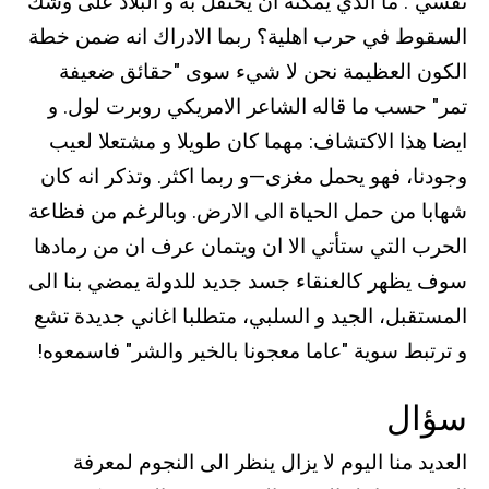
نفسي". ما الذي يمكنه ان يحتفل به و البلاد على وشك
السقوط في حرب اهلية؟ ربما الادراك انه ضمن خطة
الكون العظيمة نحن لا شيء سوى "حقائق ضعيفة
تمر" حسب ما قاله الشاعر الامريكي روبرت لول. و
ايضا هذا الاكتشاف: مهما كان طويلا و مشتعلا لعيب
وجودنا، فهو يحمل مغزى—و ربما اكثر. وتذكر انه كان
شهابا من حمل الحياة الى الارض. وبالرغم من فظاعة
الحرب التي ستأتي الا ان ويتمان عرف ان من رمادها
سوف يظهر كالعنقاء جسد جديد للدولة يمضي بنا الى
المستقبل، الجيد و السلبي، متطلبا اغاني جديدة تشع
و ترتبط سوية "عاما معجونا بالخير والشر" فاسمعوه!
سؤال
العديد منا اليوم لا يزال ينظر الى النجوم لمعرفة