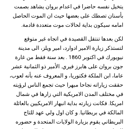
يتخيل نفسه حاضرا في اعدام بروان يشاهد بصمت
بأسنان تصطك على بعضها حيث ان الموت الحاصل
امامه سيكون بداية لحالات موت متعددة قادمة.
لكن بعدها تنتقل القصيدة في اتجاه غير متوقع
لتستذكر زيارة الامير ادوارد، امير ويلز، الى مدينة
نيويورك في اكتوبر 1860 . بعد سنة فقط من غارة
جون بروان على هابرز فيري. الأمير ذو الثمانية عشر
عاما، ابن الملكة فكتوريا، و المعروف عنه بأنه لعوب،
حققت زياراته نجاحا مبهرا حيث تجمع الناس لرؤيته
في مختلف المدن الامريكية التي زارها في شمال
امريكا. فكانت زيارته بداية انبهار الامريكيين بالعائلة
المالكة في بريطانيا. و كان اول ولي عهد للتاج
البريطاني يقوم بزيارة الولايات المتحدة و حضوره