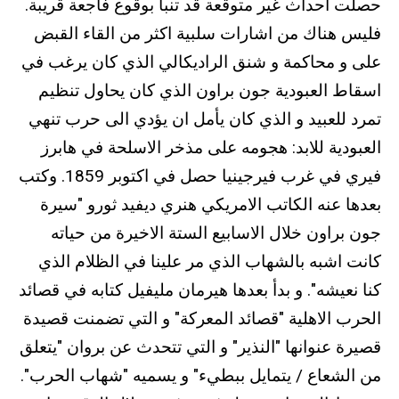
حصلت احداث غير متوقعة قد تنبأ بوقوع فاجعة قريبة.
فليس هناك من اشارات سلبية اكثر من القاء القبض
على و محاكمة و شنق الراديكالي الذي كان يرغب في
اسقاط العبودية جون براون الذي كان يحاول تنظيم
تمرد للعبيد و الذي كان يأمل ان يؤدي الى حرب تنهي
العبودية للابد: هجومه على مذخر الاسلحة في هابرز
فيري في غرب فيرجينيا حصل في اكتوبر 1859. وكتب
بعدها عنه الكاتب الامريكي هنري ديفيد ثورو "سيرة
جون براون خلال الاسابيع الستة الاخيرة من حياته
كانت اشبه بالشهاب الذي مر علينا في الظلام الذي
كنا نعيشه". و بدأ بعدها هيرمان مليفيل كتابه في قصائد
الحرب الاهلية "قصائد المعركة" و التي تضمنت قصيدة
قصيرة عنوانها "النذير" و التي تتحدث عن بروان "يتعلق
من الشعاع / يتمايل ببطيء" و يسميه "شهاب الحرب".