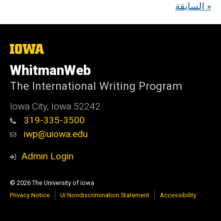
السابقة »
The
University
of
WhitmanWeb
Iowa
The International Writing Program
Iowa City, Iowa 52242
319-335-3500
iwp@uiowa.edu
Admin Login
© 2026 The University of Iowa
Privacy Notice
UI Nondiscrimination Statement
Accessibility