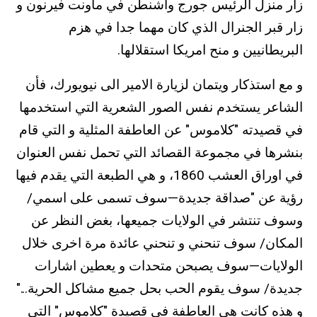
زار منزل الرئيس جورج واشنطن في ماونت فيرنون و
زار قبر الجنرال الذي كان مهما جدا في هزم
البريطانيين و منح امريكا استقلالها.
و مع استذكار ويتمان لزيارة الامير الى نيويورك، فأن
الشاعر يستخدم نفس الصور الشعرية التي استخدمها
في قصيدته "كلاموس" عن العاطفة المثلية و التي قام
بنشرها في مجموعة القصائد التي تحمل نفس العنوان
في اوراق العشب 1860، و هي الطبعة التي يقدم فيها
رؤية عن "صداقة جديدة—سوف تسمى على اسمي/
وسوف تنتشر في الولايات جميعها، بغض النظر عن
المكان/ سوف تنحني و تنحني عائدة مرة اخرى خلال
الولايات—سوف يصبحن متحدات و يعطين اشارات
جديدة/ سوف يقوم الحب بحل جميع مشاكل الحرية..."
و هذه كانت هي العاطفة في قصيدة "كلاموس" التي