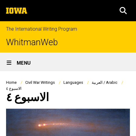
Skip
The
to
SEA
University
main
of
content
Iowa
The International Writing Program
WhitmanWeb
Site
MENU
Main
Navigation
Breadcrumb
العربية / Arabic
Languages
Civil War Writings
Home
الاسبوع ٤
الاسبوع ٤