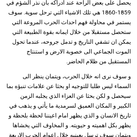
يحصل على بعض الراحة عند ادراكه بان نذر الشؤم في
1859-1860 هي تلك الاشياء التي ترحل سوية. سوف
يستمر في محاولة فهم احداث الحرب المروعة التي
ستحصل مستقبلا من خلال ايمانه بقوة الطبيعة التي
يمكن ان تشفي التاريخ و تدمل جروحه، عندما تحول
الموت الجماعي الى خصوبة الارض و استنتاج
المستقبل من ظلام الحاضر.
و سوف نرى انه خلال الحرب، ويتمان ينظر الى
السماء ليس طلبا للتوجيه او بحثا عن علامات تنبؤه بما
سيحصل و لكن بحثا عن العزاء الذي يجلبه الزمن
الكبير و المكان العميق لسرمدية ما يأتي و يذهب في
تاريخ الانسان و الذي يظهر امام اعيننا لحظة بلحظة و
يظهر بكل اهميته و حيويته. و المخاوف التي يخشاها
ويتمان سوف ترسل بعينيه خلال اعوام الحرب الاربعة