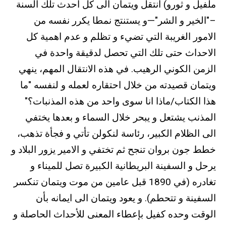
ملفيل و ثورو) انتقل ويتمان الى كل احدث تلك السنة
–"الخير و الشر"—و يستنتج نمطا يكرر نفسه من
الامور الغريبة التي تضيء و تظلم و عدم اهمية كل
الاحداث حتى تلك التي تحصل لدقيقة واحدة في
الزمن الكوني الرهيب. في هذه الانتقال المهم، ينهي
ويتمان قصيدته من خلال احتقاره لعمله و لنفسه "ما
هذا الكتاب/ماذا انا سوى واحد من هذه المذنبات؟"
المذنب يشتعل و يبحر خلال السماء و بعدها يختفي
الى الظلام الكبير، رئاسة لنكولن تأتي و فجأة تذهب،
خطط جون بروان تنجح ثم تختفي و الامير يزور البلاد و
يرحل و السفينة البريطانية الكبيرة تصل للميناء و
تغادره (في 1890 قبل عامين من موت ويتمان تنكسر
السفينة و تتحطم). و يعود ويتمان الى ايمانه بأن
الوقت وحده كفيل بإعطاء المعنى للأحداث الحاصلة و