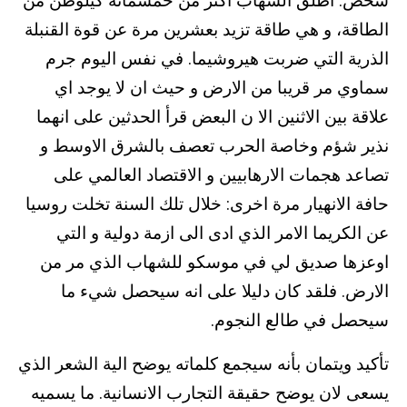
شخص. اطلق الشهاب اكثر من خمسمائة كيلوطن من
الطاقة، و هي طاقة تزيد بعشرين مرة عن قوة القنبلة
الذرية التي ضربت هيروشيما. في نفس اليوم جرم
سماوي مر قريبا من الارض و حيث ان لا يوجد اي
علاقة بين الاثنين الا ن البعض قرأ الحدثين على انهما
نذير شؤم وخاصة الحرب تعصف بالشرق الاوسط و
تصاعد هجمات الارهابيين و الاقتصاد العالمي على
حافة الانهيار مرة اخرى: خلال تلك السنة تخلت روسيا
عن الكريما الامر الذي ادى الى ازمة دولية و التي
اوعزها صديق لي في موسكو للشهاب الذي مر من
الارض. فلقد كان دليلا على انه سيحصل شيء ما
سيحصل في طالع النجوم.
تأكيد ويتمان بأنه سيجمع كلماته يوضح الية الشعر الذي
يسعى لان يوضح حقيقة التجارب الانسانية. ما يسميه