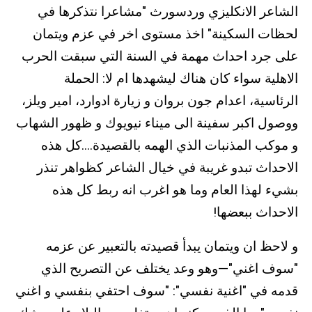
الشاعر الانكليزي وردسورث "مشاعرا نتذكرها في
لحظات السكينة" اخذ مستوى اخر في عزم ويتمان
على جرد احداث مهمة في السنة التي سبقت الحرب
الاهلية سواء كان هناك ليشهدها ام لا: الحملة
الرئاسية، اعدام جون بروان و زيارة ادوارد، امير ويلز،
ووصول اكبر سفينة الى ميناء نيويوك و ظهور الشهاب
و موكب المذنبات الذي الهمه بالقصيدة....كل هذه
الاحداث تبدو غريبة في خيال الشاعر كظواهر تنذر
بشيء لهذا العام وما هو اغرب انه ربط كل هذه
الاحداث ببعضها!
و لاحظ ان ويتمان يبدأ قصيدته بالتعبير عن عزمه
"سوف اغني"—وهو وعد يختلف عن التصريح الذي
قدمه في "اغنية نفسي": "سوف احتفي بنفسي و اغني