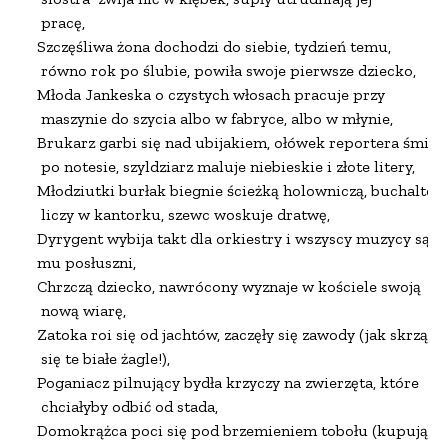
 pracę,

Szczęśliwa żona dochodzi do siebie, tydzień temu,

 równo rok po ślubie, powiła swoje pierwsze dziecko,

Młoda Jankeska o czystych włosach pracuje przy

 maszynie do szycia albo w fabryce, albo w młynie,

Brukarz garbi się nad ubijakiem, ołówek reportera śmiga

 po notesie, szyldziarz maluje niebieskie i złote litery,

Młodziutki burłak biegnie ścieżką holowniczą, buchalter

 liczy w kantorku, szewc woskuje dratwę,

Dyrygent wybija takt dla orkiestry i wszyscy muzycy są

mu posłuszni,

Chrzczą dziecko, nawrócony wyznaje w kościele swoją

 nową wiarę,

Zatoka roi się od jachtów, zaczęły się zawody (jak skrzą

 się te białe żagle!),

Poganiacz pilnujący bydła krzyczy na zwierzęta, które

 chciałyby odbić od stada,

Domokrążca poci się pod brzemieniem tobołu (kupujący
