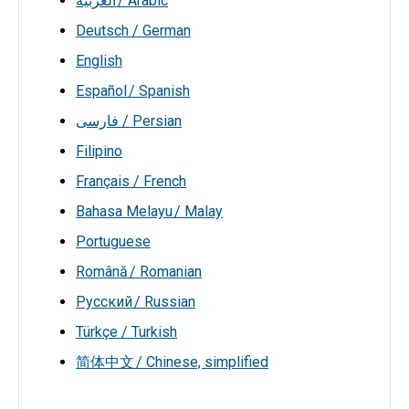
العربية / Arabic
Deutsch / German
English
Español / Spanish
فارسی / Persian
Filipino
Français / French
Bahasa Melayu / Malay
Portuguese
Română / Romanian
Русский / Russian
Türkçe / Turkish
简体中文 / Chinese, simplified