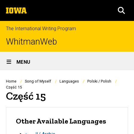
Skip
The
to
SEA
University
main
of
content
Iowa
The International Writing Program
WhitmanWeb
Site
MENU
Main
Navigation
Breadcrumb
Home
Song of Myself
Languages
Polski / Polish
Część 15
Część 15
Other Available Languages