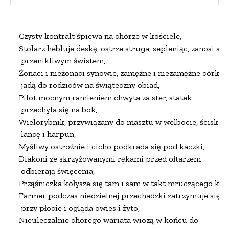
Czysty kontralt śpiewa na chórze w kościele,

Stolarz hebluje deskę, ostrze struga, sepleniąc, zanosi się

 przenikliwym świstem,

Żonaci i nieżonaci synowie, zamężne i niezamężne córki

 jadą do rodziców na świąteczny obiad,

Pilot mocnym ramieniem chwyta za ster, statek

 przechyla się na bok,

Wielorybnik, przywiązany do masztu w welbocie, ściska

 lancę i harpun,

Myśliwy ostrożnie i cicho podkrada się pod kaczki,

Diakoni ze skrzyżowanymi rękami przed ołtarzem

 odbierają święcenia,

Prząśniczka kołysze się tam i sam w takt mruczącego koła,
Farmer podczas niedzielnej przechadzki zatrzymuje się

 przy płocie i ogląda owies i żyto,

Nieuleczalnie chorego wariata wiozą w końcu do
