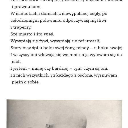
 i prawnukami,

W namiotach i domach z niewypalanej cegły, po

całodziennym polowaniu odpoczywają myśliwi

i traperzy,

Śpi miasto i śpi wieś,

Wysypiają się żywi, wysypiają się też umarli,

Stary mąż śpi u boku swej żony, młody – u boku swojej;

I wszyscy oni wlewają się we mnie, a ja wylewam się dla

 nich,

I jestem – mniej czy bardziej – tym, czym są oni,

I z nich wszystkich, i z każdego z osobna, wysnuwam
