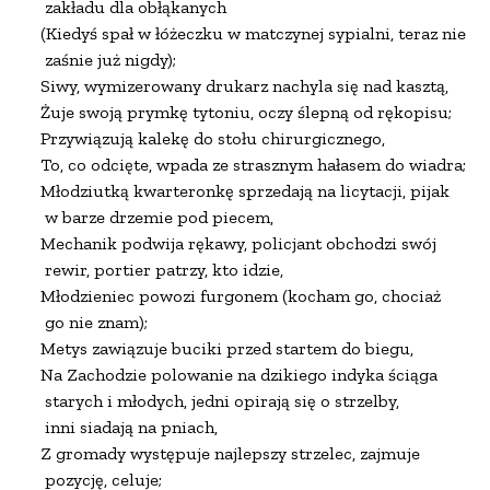
 zakładu dla obłąkanych

(Kiedyś spał w łóżeczku w matczynej sypialni, teraz nie

 zaśnie już nigdy);

Siwy, wymizerowany drukarz nachyla się nad kasztą,

Żuje swoją prymkę tytoniu, oczy ślepną od rękopisu;

Przywiązują kalekę do stołu chirurgicznego,

To, co odcięte, wpada ze strasznym hałasem do wiadra;

Młodziutką kwarteronkę sprzedają na licytacji, pijak

 w barze drzemie pod piecem,

Mechanik podwija rękawy, policjant obchodzi swój

 rewir, portier patrzy, kto idzie,

Młodzieniec powozi furgonem (kocham go, chociaż

 go nie znam);

Metys zawiązuje buciki przed startem do biegu,

Na Zachodzie polowanie na dzikiego indyka ściąga

 starych i młodych, jedni opirają się o strzelby,

 inni siadają na pniach,

Z gromady występuje najlepszy strzelec, zajmuje

 pozycję, celuje;
