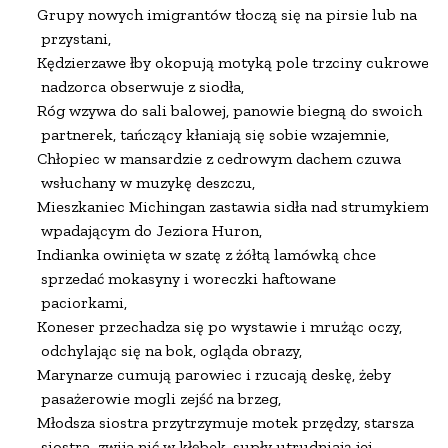
Grupy nowych imigrantów tłoczą się na pirsie lub na

 przystani,

Kędzierzawe łby okopują motyką pole trzciny cukrowej,

 nadzorca obserwuje z siodła,

Róg wzywa do sali balowej, panowie biegną do swoich

 partnerek, tańczący kłaniają się sobie wzajemnie,

Chłopiec w mansardzie z cedrowym dachem czuwa

 wsłuchany w muzykę deszczu,

Mieszkaniec Michingan zastawia sidła nad strumykiem

 wpadającym do Jeziora Huron,

Indianka owinięta w szatę z żółtą lamówką chce

 sprzedać mokasyny i woreczki haftowane

 paciorkami,

Koneser przechadza się po wystawie i mrużąc oczy,

 odchylając się na bok, ogląda obrazy,

Marynarze cumują parowiec i rzucają deskę, żeby

 pasażerowie mogli zejść na brzeg,

Młodsza siostra przytrzymuje motek przędzy, starsza

 siostra  zwija nić w kłębek, supły utrudniają jej
