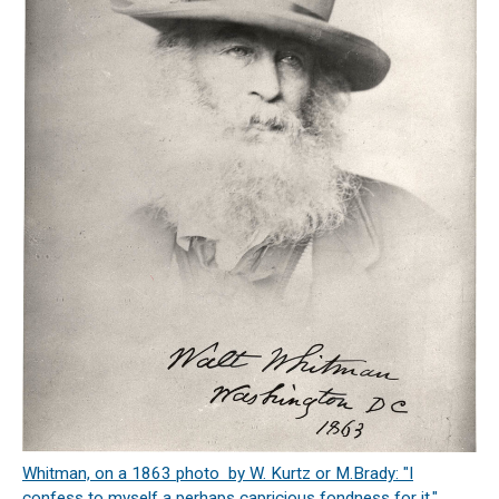
Whitman, on a 1863 photo by W. Kurtz or M.Brady: "I
confess to myself a perhaps capricious fondness for it."