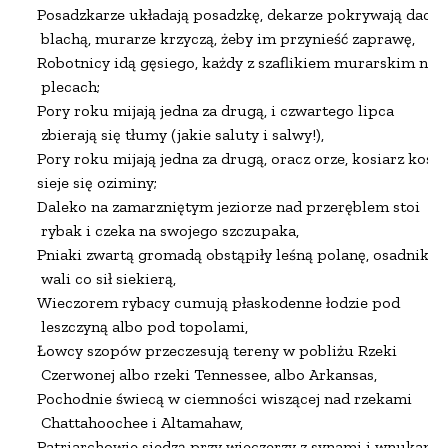
Posadzkarze układają posadzkę, dekarze pokrywają dach

 blachą, murarze krzyczą, żeby im przynieść zaprawę,

Robotnicy idą gęsiego, każdy z szaflikiem murarskim na

 plecach;

Pory roku mijają jedna za drugą, i czwartego lipca

 zbierają się tłumy (jakie saluty i salwy!),

Pory roku mijają jedna za drugą, oracz orze, kosiarz kosi,

sieje się oziminy;

Daleko na zamarzniętym jeziorze nad przeręblem stoi

 rybak i czeka na swojego szczupaka,

Pniaki zwartą gromadą obstąpiły leśną polanę, osadnik

 wali co sił siekierą,

Wieczorem rybacy cumują płaskodenne łodzie pod

 leszczyną albo pod topolami,

Łowcy szopów przeczesują tereny w pobliżu Rzeki

 Czerwonej albo rzeki Tennessee, albo Arkansas,

Pochodnie świecą w ciemności wiszącej nad rzekami

 Chattahoochee i Altamahaw,

Patriarchowie siedzą przy wieczerzy z synami i wnukami,
