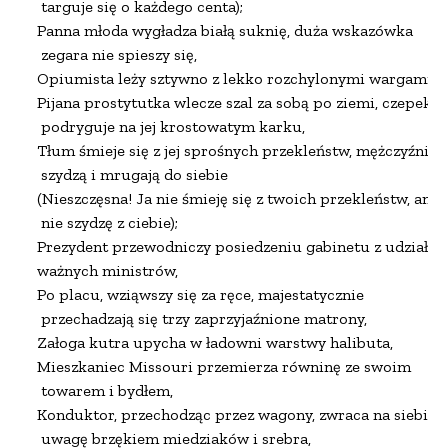
 targuje się o każdego centa);

Panna młoda wygładza białą suknię, duża wskazówka

 zegara nie spieszy się,

Opiumista leży sztywno z lekko rozchylonymi wargami,

Pijana prostytutka wlecze szal za sobą po ziemi, czepek

 podryguje na jej krostowatym karku,

Tłum śmieje się z jej sprośnych przekleństw, mężczyźni

 szydzą i mrugają do siebie

(Nieszczęsna! Ja nie śmieję się z twoich przekleństw, ani

 nie szydzę z ciebie);

Prezydent przewodniczy posiedzeniu gabinetu z udziałem
ważnych ministrów,

Po placu, wziąwszy się za ręce, majestatycznie

 przechadzają się trzy zaprzyjaźnione matrony,

Załoga kutra upycha w ładowni warstwy halibuta,

Mieszkaniec Missouri przemierza równinę ze swoim

 towarem i bydłem,

Konduktor, przechodząc przez wagony, zwraca na siebie

 uwagę brzękiem miedziaków i srebra,
