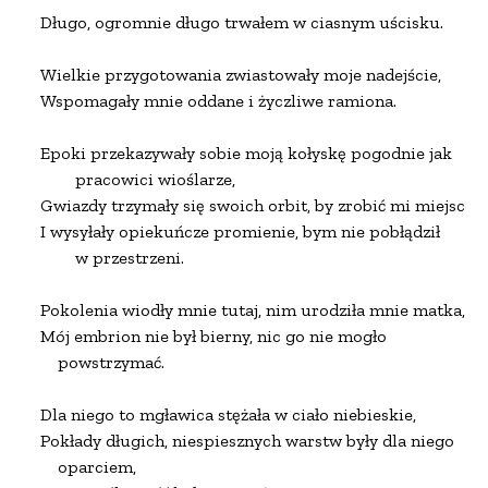
Długo, ogromnie długo trwałem w ciasnym uścisku.

Wielkie przygotowania zwiastowały moje nadejście,

Wspomagały mnie oddane i życzliwe ramiona.

Epoki przekazywały sobie moją kołyskę pogodnie jak

        pracowici wioślarze,

Gwiazdy trzymały się swoich orbit, by zrobić mi miejsce,

I wysyłały opiekuńcze promienie, bym nie pobłądził

        w przestrzeni.

Pokolenia wiodły mnie tutaj, nim urodziła mnie matka,

Mój embrion nie był bierny, nic go nie mogło

    powstrzymać.

Dla niego to mgławica stężała w ciało niebieskie,

Pokłady długich, niespiesznych warstw były dla niego

    oparciem,
