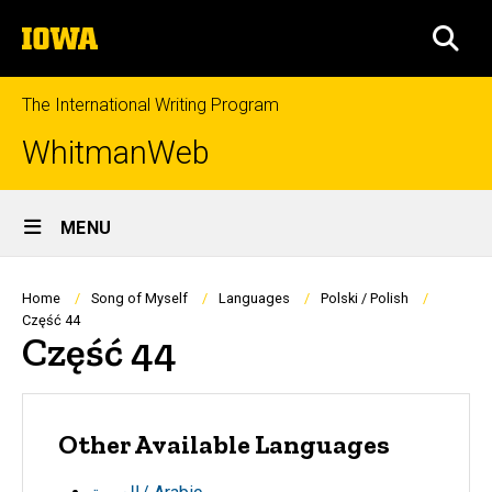
Skip
The
to
SEA
University
main
of
content
Iowa
The International Writing Program
WhitmanWeb
Site
MENU
Main
Navigation
Breadcrumb
Home
Song of Myself
Languages
Polski / Polish
Część 44
Część 44
Other Available Languages