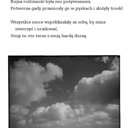
Bujna roślinność była mu pożywieniem,

Potworne gady przeniosły go w pyskach i złożyły troskliwi
Wszystkie moce współdziałały ze sobą, by mnie

    stworzyć i uradować,

Stoję tu oto teraz z moją hardą duszą.