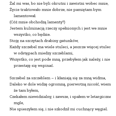
Żal mi was, bo nie byli okrutni i zawistni wobec mnie,

Życie traktowało mnie dobrze, nie pamiętam bym

    lamentował.

(Cóż mnie obchodzą lamenty?)

Jestem kulminacją rzeczy spełnionych i jest we mnie

    wszystko, co będzie.

Stoję na szczytach drabiny gatunków,

Każdy szczebel ma wiele stuleci, a jeszcze więcej stuleci

    w odstępach miedzy szczeblami,

Wszystko, co jest pode mną, przebyłem jak należy, i nie

    przestaję się wspinać.

Szczebel za szczeblem – i kłaniają się za mną widma,

Daleko w dole widzę ogromną, pierwotną nicość, wiem,

    że tam byłem,

Czekałem niewidzialny, i zawsze, i spałem w letargicznej

    mgle,

Nie spieszyłem się, i nie szkodził mi cuchnący węgiel.
