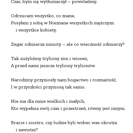
Czas, bym się wytłumaczył – powstańmy.

Odrzucam wszystko, co znane,

Posyłam z sobą w Nieznane wszystkich mężczyzn

    i wszystkie kobiety.

Zegar odmierza minuty – ale co wieczność odmierzy?

Tak zużyliśmy tryliony zim i wiosen,

A przed nami jeszcze tryliony trylionów.

Narodziny przyniosły nam bogactwo i rozmaitość,

I w przyszłości przyniosą tak samo.

Nie ma dla mnie wielkich i małych,

Kto wypełnia swój czas i przestrzeń, równy jest innym.

Bracie i siostro, czy ludzie byli wobec was okrutni

    i zawistni?
