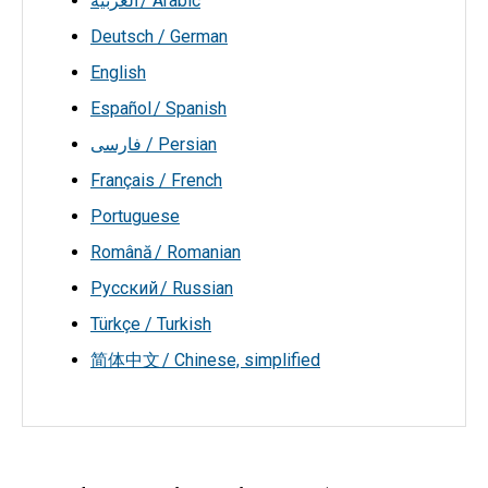
العربية / Arabic
Deutsch / German
English
Español / Spanish
فارسی / Persian
Français / French
Portuguese
Română / Romanian
Русский / Russian
Türkçe / Turkish
简体中文 / Chinese, simplified