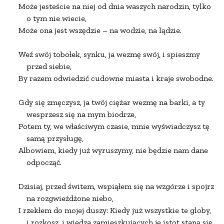
Może jesteście na niej od dnia waszych narodzin, tylko

    o tym nie wiecie,

Może ona jest wszędzie – na wodzie, na lądzie.

Weź swój tobołek, synku, ja wezmę swój, i spieszmy

    przed siebie,

By razem odwiedzić cudowne miasta i kraje swobodne.

Gdy się zmęczysz, ja twój ciężar wezmę na barki, a ty

    wesprzesz się na mym biodrze,

Potem ty, we właściwym czasie, mnie wyświadczysz tę

    samą przysługę,

Albowiem, kiedy już wyruszymy, nie będzie nam dane

    odpocząć.

Dzisiaj, przed świtem, wspiąłem się na wzgórze i spojrzałe
    na rozgwieżdżone niebo,

I rzekłem do mojej duszy: Kiedy już wszystkie te globy,

    i rozkosz, i wiedza zamieszkujących je istot staną się
