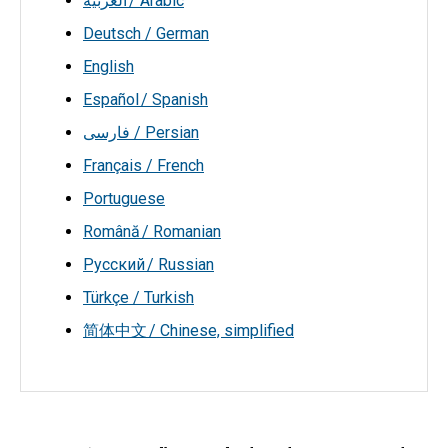
العربية / Arabic
Deutsch / German
English
Español / Spanish
فارسی / Persian
Français / French
Portuguese
Română / Romanian
Русский / Russian
Türkçe / Turkish
简体中文 / Chinese, simplified