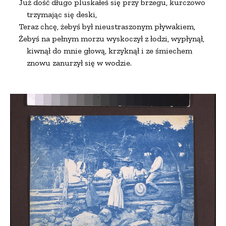
Już dość długo pluskałeś się przy brzegu, kurczowo

    trzymając się deski,

Teraz chcę, żebyś był nieustraszonym pływakiem,

Żebyś na pełnym morzu wyskoczył z łodzi, wypłynął,

    kiwnął do mnie głową, krzyknął i ze śmiechem

    znowu zanurzył się w wodzie.