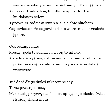
    nasze, czy wtedy wreszcie będziemy już szczęśliwi?

A dusza odrzekła: Nie, to tylko etap na drodze

    ku dalszym celom.

Ty również zadajesz pytania, a ja ciebie słucham,

Odpowiadam, że odpowiedzi nie znam, musisz znaleźć

    ją sam.

Odpocznij, synku,

Proszę, zjedz te suchary i wypij to mleko,

A kiedy się wyśpisz, nabierzesz sił i zmienisz ubranie,

    pożegnam cię pocałunkiem i wyprawię na dalszą

    wędrówkę.

Już dość długo śniłeś nikczemne sny,

Teraz przetrę ci oczy,

Musisz się przyzwyczaić do oślepiającego blasku światła

    i każdej chwili życia.
