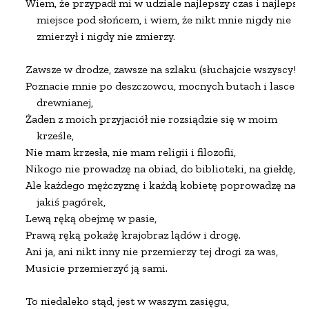
Wiem, że przypadł mi w udziale najlepszy czas i najlepsze

    miejsce pod słońcem, i wiem, że nikt mnie nigdy nie

    zmierzył i nigdy nie zmierzy.

Zawsze w drodze, zawsze na szlaku (słuchajcie wszyscy!),

Poznacie mnie po deszczowcu, mocnych butach i lasce

    drewnianej,

Żaden z moich przyjaciół nie rozsiądzie się w moim

    krześle,

Nie mam krzesła, nie mam religii i filozofii,

Nikogo nie prowadzę na obiad, do biblioteki, na giełdę,

Ale każdego mężczyznę i każdą kobietę poprowadzę na

    jakiś pagórek,

Lewą ręką obejmę w pasie,

Prawą ręką pokażę krajobraz lądów i drogę.

Ani ja, ani nikt inny nie przemierzy tej drogi za was,

Musicie przemierzyć ją sami.

To niedaleko stąd, jest w waszym zasięgu,
