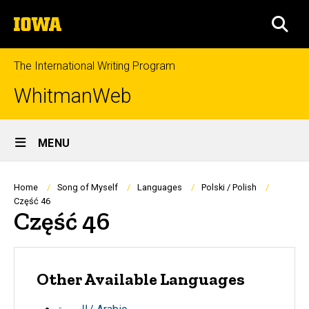
Skip
The
to
SEA
University
main
of
content
Iowa
The International Writing Program
WhitmanWeb
Site
MENU
Main
Navigation
Breadcrumb
Home
Song of Myself
Languages
Polski / Polish
Część 46
Część 46
Other Available Languages