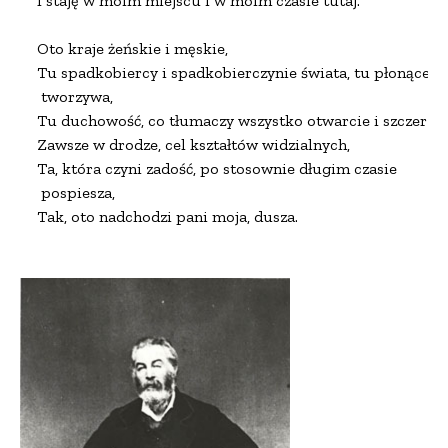
I staję w moim miejscu i w moim czasie tutaj.

Oto kraje żeńskie i męskie,

Tu spadkobiercy i spadkobierczynie świata, tu płonące

 tworzywa,

Tu duchowość, co tłumaczy wszystko otwarcie i szczerze,

Zawsze w drodze, cel kształtów widzialnych,

Ta, która czyni zadość, po stosownie długim czasie

 pospiesza,

Tak, oto nadchodzi pani moja, dusza.