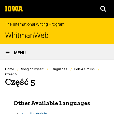
Skip
The
to
SEA
University
main
of
content
Iowa
The International Writing Program
WhitmanWeb
Site
MENU
Main
Navigation
Breadcrumb
Home
Song of Myself
Languages
Polski / Polish
Część 5
Część 5
Other Available Languages