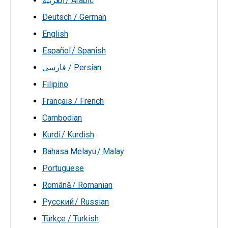
العربية / Arabic
Deutsch / German
English
Español / Spanish
فارسی / Persian
Filipino
Français / French
Cambodian
Kurdî / Kurdish
Bahasa Melayu / Malay
Portuguese
Română / Romanian
Русский / Russian
Türkçe / Turkish