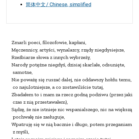
简体中文 / Chinese, simplified
Zmarli poeci, filozofowie, kapłani,

Męczennicy, artyści, wynalazcy, rządy niegdysiejsze,

Rzeźbiarze słowa z innych wybrzeży,

Narody potężne niegdyś, dzisiaj skarlałe, odsunięte,

 samotne,

Nie poważę się ruszać dalej, nie oddawszy hołdu temu,

 co najulotniejsze, a co zostawiliście tutaj,

Zbadałem to i mam za rzecz godną podziwu (przez jakiś

 czas z nią przestawałem),

Sądzę, że nie istnieje nic wspanialszego, nic na większą

 pochwałę nie zasługuje,

Wpatruję się w nią bacznie i długo, potem przeganiam

 z myśli,
