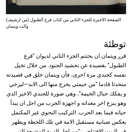
(الصفحة الاخيرة للجزء الثاني من كتاب قرع الطبول (من ارشيف
والت ويتمان
توطئة
قرر ويتمان ان يختتم الجزء الثاني لديوان "قرع
الطبول" بقصيدة عن تحشيد الجنود. من خلال تخيل
نفسه كجندي مرة اخرى، فأن ويتمان خلق في قصيدته
متحدثا قادما "من خيمتي يخرج منها الى الابد—ليرخي
و يفكك حبال الخيمة"، وهي صورة للجندي الاخير الذي
وهو ينزع اخر معداته و اجهزة الحرب من اجل ان يبدأ
حياته فيما بعد الحرب. التركيب النحوي غير المكتمل
يعكس ضبابية مستقبل الامة في تلك اللحظة ويظهر
في البيت الافتتاحي: "من اجل التربة المشبعة التي