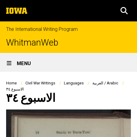
Skip
The
to
SEA
University
main
of
content
Iowa
The International Writing Program
WhitmanWeb
Site
MENU
Main
Navigation
Breadcrumb
العربية / Arabic
Languages
Civil War Writings
Home
الاسبوع ٣٤
الاسبوع ٣٤