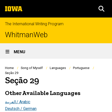
Skip
The
to
SEA
University
main
of
content
Iowa
The International Writing Program
WhitmanWeb
Site
MENU
Main
Navigation
Breadcrumb
Home
Song of Myself
Languages
Portuguese
Seção 29
Seção 29
Other Available Languages
العربية
/ Arabic
Deutsch / German