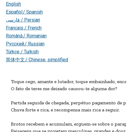
English
Español / Spanish
فارسی
/ Persian
Français / French
Română / Romanian
Русский / Russian
Türkçe / Turkish
简体中文 / Chinese, simplified
Toque cego, amante e lutador, toque embainhado, encapuza
O fato de teres me deixado causou-te alguma dor?

Partida seguida de chegada, perpétuo pagamento de per
Chuva forte e rica, e recompensa mais rica a seguir.

Brotos recebem e acumulam, erguem-se sobre o parapeito p
Paisagens que se projetam masculinas, grandes e dourada