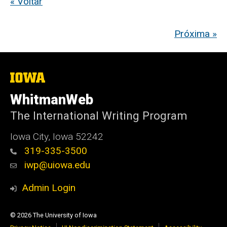
« Voltar
Próxima »
The
University
of
WhitmanWeb
Iowa
The International Writing Program
Iowa City, Iowa 52242
319-335-3500
iwp@uiowa.edu
Admin Login
© 2026 The University of Iowa