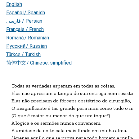
English
Español / Spanish
فارسی
/ Persian
Français / French
Română / Romanian
Русский / Russian
Türkçe / Turkish
简体中文 / Chinese, simplified
Todas as verdades esperam em todas as coisas,

Elas não apressam o tempo de sua entrega nem resistem a 
Elas não precisam do fórceps obstétrico do cirurgião,

O insignificante é tão grande para mim como tudo o mais,
(O que é maior ou menor do que um toque?)

A lógica e os sermões nunca convencem,

A umidade da noite cala mais fundo em minha alma.

(Apenas aquilo que se prova para todo homem e mulher é 