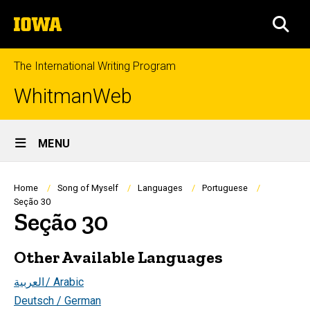
Skip
The
to
SEA
University
main
of
content
Iowa
The International Writing Program
WhitmanWeb
Site
MENU
Main
Navigation
Breadcrumb
Home
Song of Myself
Languages
Portuguese
Seção 30
Seção 30
Other Available Languages
العربية
/ Arabic
Deutsch / German