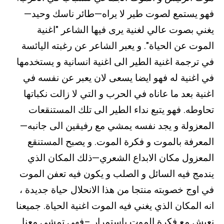
فهو يستمع لصوت طير لا يراه—طائر ناسك وحيد—
يغني بصوت عالي لغنية يرى فيها الشاعر "اغنية
الموت عن الحياة". و يعبر الشاعر عن رغبته اليائسة
في ترجمة اغنية الطير الى اغنية انسانية و يستخدمها
في اغنية له فهو ايضا يسعى لان يعبر عن نفسه في
اغنية بعد ما عاناه في الحرب و التي لا زالت نكباتها
تحاوطه. فهو يتبع نداء الطير الى تلك المستنقعات
المعزولة و يجد نفسه يمشي مع رفيقين الى جانبه—
المعرفة بالموت و فكرة الموت. و يصبح المستنقع
المعزول مكان الابداع الشعري—ذلك المكان الذي
يندمج فيه السائل و الصلب و يكون فيه تعفن الموت
في اوج خصوبته منتجا من هذا الانحلال حياة جديدة ،
انه المكان الذي يغني فيه الموت اغنية الحياة. جميعنا
نعيش مع فكرة الموت باستمرار –فهي تمشي معنا