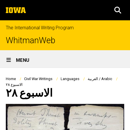
Skip
The
to
SEA
University
main
of
content
Iowa
The International Writing Program
WhitmanWeb
Site
MENU
Main
Navigation
Breadcrumb
العربية / Arabic
Languages
Civil War Writings
Home
الاسبوع ٢٨
الاسبوع ٢٨