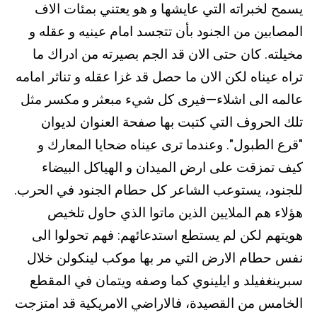
يسمح لخبراته التي عايشها و هو يعتني بمئات الاف
المصابين من الجنود بأن تتجسد امام عينيه و عقله و
مخيلته. كان حتى الان قد الجم بصيرته من ادراك ما
تراه عيناه لكن الان ما حصل قد غزا عقله و تناثر امامه
عالمه الى اشلاء—فيرى كل شيء مبعثر و مكسر مثل
تلك الحروف التي كتبت بها صفحة العنوان لديوان
"قرع الطبول". وعندما ترى عيناه ضحايا المعارك و
كيف تمزقت على ارض الميدان و الهياكل البيضاء
للجنود، يستوعب الشاعر كل حطام الجنود في الحرب.
هؤلاء هم الملايين الذين ماتوا الذي حاول تلخيص
هويتهم لكن لم يستطع استدعائهم: فهم تحولوا الى
نفس حطام الارض التي مر بها موكب لينكولن خلال
سبرينغفيلد و ايلينوي كما وصفه ويتمان في المقطع
الخامس من القصيدة، فالاراضي الامريكية قد امتزجت