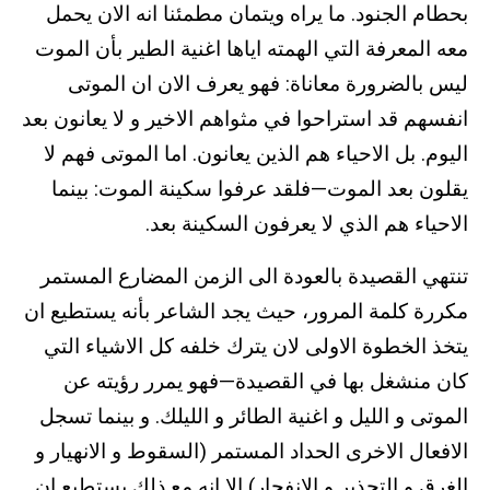
بحطام الجنود. ما يراه ويتمان مطمئنا انه الان يحمل
معه المعرفة التي الهمته اياها اغنية الطير بأن الموت
ليس بالضرورة معاناة: فهو يعرف الان ان الموتى
انفسهم قد استراحوا في مثواهم الاخير و لا يعانون بعد
اليوم. بل الاحياء هم الذين يعانون. اما الموتى فهم لا
يقلون بعد الموت—فلقد عرفوا سكينة الموت: بينما
الاحياء هم الذي لا يعرفون السكينة بعد.
تنتهي القصيدة بالعودة الى الزمن المضارع المستمر
مكررة كلمة المرور، حيث يجد الشاعر بأنه يستطيع ان
يتخذ الخطوة الاولى لان يترك خلفه كل الاشياء التي
كان منشغل بها في القصيدة—فهو يمرر رؤيته عن
الموتى و الليل و اغنية الطائر و الليلك. و بينما تسجل
الافعال الاخرى الحداد المستمر (السقوط و الانهيار و
الغرق و التحذير و الانفجار) الا انه مع ذلك يستطيع ان