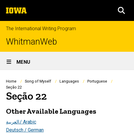
Skip
The
to
SEA
University
main
of
content
Iowa
The International Writing Program
WhitmanWeb
Site
MENU
Main
Navigation
Breadcrumb
Home
Song of Myself
Languages
Portuguese
Seção 22
Seção 22
Other Available Languages
العربية
/ Arabic
Deutsch / German