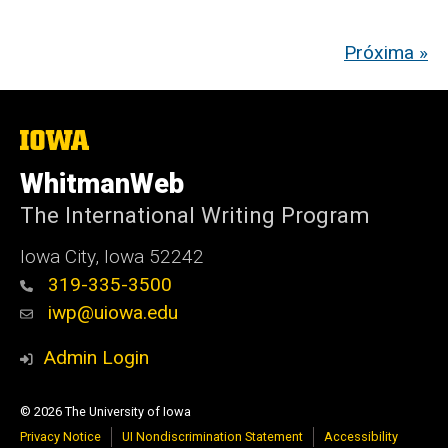
Próxima »
The
University
of
WhitmanWeb
Iowa
The International Writing Program
Iowa City, Iowa 52242
319-335-3500
iwp@uiowa.edu
Admin Login
© 2026 The University of Iowa
Privacy Notice
UI Nondiscrimination Statement
Accessibility