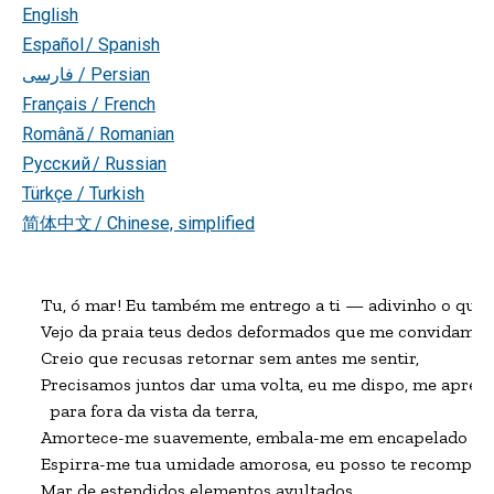
English
Español / Spanish
فارسی
/ Persian
Français / French
Română / Romanian
Русский / Russian
Türkçe / Turkish
简体中文 / Chinese, simplified
Tu, ó mar! Eu também me entrego a ti — adivinho o que qu
Vejo da praia teus dedos deformados que me convidam,

Creio que recusas retornar sem antes me sentir,

Precisamos juntos dar uma volta, eu me dispo, me apresso
  para fora da vista da terra,

Amortece-me suavemente, embala-me em encapelado ad
Espirra-me tua umidade amorosa, eu posso te recompensa
Mar de estendidos elementos avultados,
