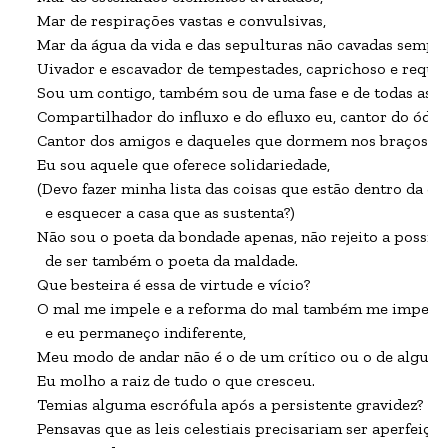
Mar de respirações vastas e convulsivas,

Mar da água da vida e das sepulturas não cavadas sempre 
Uivador e escavador de tempestades, caprichoso e requin
Sou um contigo, também sou de uma fase e de todas as fas
Compartilhador do influxo e do efluxo eu, cantor do ódio e
Cantor dos amigos e daqueles que dormem nos braços uns
Eu sou aquele que oferece solidariedade,

(Devo fazer minha lista das coisas que estão dentro da casa
  e esquecer a casa que as sustenta?)

Não sou o poeta da bondade apenas, não rejeito a possibil
  de ser também o poeta da maldade.

Que besteira é essa de virtude e vício?

O mal me impele e a reforma do mal também me impele, 
  e eu permaneço indiferente,

Meu modo de andar não é o de um crítico ou o de alguém 
Eu molho a raiz de tudo o que cresceu.

Temias alguma escrófula após a persistente gravidez?

Pensavas que as leis celestiais precisariam ser aperfeiçoad