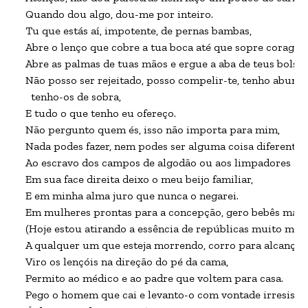
Quando dou algo, dou-me por inteiro.

Tu que estás aí, impotente, de pernas bambas,

Abre o lenço que cobre a tua boca até que sopre coragem p
Abre as palmas de tuas mãos e ergue a aba de teus bolsos,
Não posso ser rejeitado, posso compelir-te, tenho abundân
  tenho-os de sobra,

E tudo o que tenho eu ofereço.

Não pergunto quem és, isso não importa para mim,

Nada podes fazer, nem podes ser alguma coisa diferente d
Ao escravo dos campos de algodão ou aos limpadores de la
Em sua face direita deixo o meu beijo familiar,

E em minha alma juro que nunca o negarei.

Em mulheres prontas para a concepção, gero bebês maiore
(Hoje estou atirando a essência de repúblicas muito mais 
A qualquer um que esteja morrendo, corro para alcançá-lo
Viro os lençóis na direção do pé da cama,

Permito ao médico e ao padre que voltem para casa.

Pego o homem que cai e levanto-o com vontade irresistíve