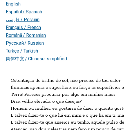
English
Español / Spanish
فارسی
/ Persian
Français / French
Română / Romanian
Русский / Russian
Türkçe / Turkish
简体中文 / Chinese, simplified
Ostentação do brilho do sol, não preciso de teu calor — re
Iluminas apenas a superfície, eu forço as superfícies e a
Terra! Pareces procurar por algo em minhas mãos,

Dize, velho elevado, o que desejas?

Homem ou mulher, eu gostaria de dizer o quanto gosto de 
E talvez dizer-te o que há em mim e o que há em ti, mas n
E talvez dizer-te que anseios eu tenho, aquele pulso de me
Atenção, não dou palestras nem faço um pouco de caridad