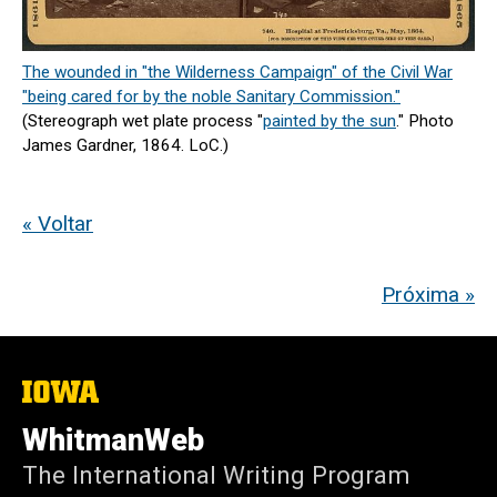
The wounded in "the Wilderness Campaign" of the Civil War
"being cared for by the noble Sanitary Commission."
(Stereograph wet plate process "
painted by the sun
." Photo
James Gardner, 1864. LoC.)
« Voltar
Próxima »
The
University
of
WhitmanWeb
Iowa
The International Writing Program