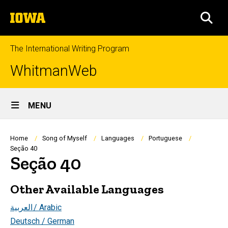
Skip
The
to
SEA
University
main
of
content
Iowa
The International Writing Program
WhitmanWeb
Site
MENU
Main
Navigation
Breadcrumb
Home
Song of Myself
Languages
Portuguese
Seção 40
Seção 40
Other Available Languages
العربية
/ Arabic
Deutsch / German