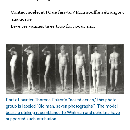
Contact scélérat ! Que fais-tu ? Mon souffle s’étrangle dans
 ma gorge.

Lève tes vannes, ta es trop fort pour moi.
Part of painter Thomas Eakins's "naked series," this photo
group is labeled "Old man, seven photographs." The model
bears a striking resemblance to Whitman and scholars have
supported such attribution.