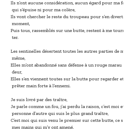
Ils n’ont aucune considération, aucun égard pour ma forc
 qui s’épuise ni pour ma colère,

Ils vont chercher le reste du troupeau pour s’en divertir u
 moment,

Puis tous, rassemblés sur une butte, restent à me tourme
 ter.

Les sentinelles désertent toutes les autres parties de moi 
 même, 

Elles m’ont abandonné sans défense à un rouge marau –

 deur,

Elles s’en viennent toutes sur la butte pour regarder et

 prêter main forte à l’ennemi.

Je suis livré par des traître,

Je parle comme un fou, j’ai perdu la raison, c’est moi et

 personne d’autre qui suis le plus grand traître,

C’est moi qui suis venu le premier sur cette butte, ce sont
 mes mains qui m’y ont amené.
