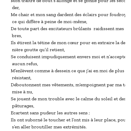
Mon traître de bout s’allonge et se gonfle pour les second
 der,

Me chair et mon sang dardent des éclairs pour foudroyer

 ce qui diffère à peine de moi-même,

De toute part des excitateurs brûlants  raidissent mes m
 bres,

Ils étirent la tétine de mon cœur pour en extraire la der –
 nière goutte qu’il retient,

Se conduisent impudiquement envers moi et n’acceptent

 aucun refus,

M’enlèvent comme à dessein ce que j’ai en moi de plus

 résistant,

Déboutonnent mes vêtements, m’empoignent par ma taill
 mise à nu,

Se jouent de mon trouble avec le calme du soleil et des

 pâturages,

Ecartent sans pudeur les autres sens ;

Ils ont suborné le toucher et l’ont mis à leur place, pour

 s’en aller broutiller mes extrémités.
