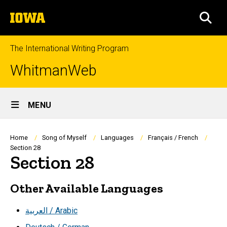
Skip
The
to
SEA
University
main
of
content
Iowa
The International Writing Program
WhitmanWeb
Site
MENU
Main
Navigation
Breadcrumb
Home
Song of Myself
Languages
Français / French
Section 28
Section 28
Other Available Languages
العربية / Arabic