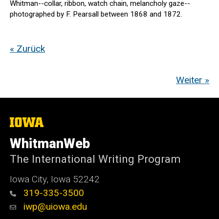
Whitman--collar, ribbon, watch chain, melancholy gaze--
photographed by F. Pearsall between 1868 and 1872.
« Zurück
Weiter »
The
University
of
WhitmanWeb
Iowa
The International Writing Program
Iowa City, Iowa 52242
319-335-3500
iwp@uiowa.edu