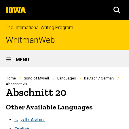
Skip
The
to
SEA
University
main
of
content
Iowa
The International Writing Program
WhitmanWeb
Site
MENU
Main
Navigation
Breadcrumb
Home
Song of Myself
Languages
Deutsch / German
Abschnitt 20
Abschnitt 20
Other Available Languages
العربية
/ Arabic