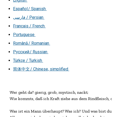
English
Español / Spanish
فارسی
/ Persian
Français / French
Portuguese
Română / Romanian
Русский / Russian
Türkçe / Turkish
简体中文 / Chinese, simplified
Wer geht da? gierig, grob, mystisch, nackt;

Wie kommts, daß ich Kraft ziehe aus dem Rindfleisch, das 
Was ist ein Mann überhaupt? Was ich? Und was bist du?
