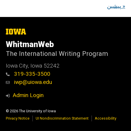
پیشین »
The
University
of
WhitmanWeb
Iowa
The International Writing Program
Iowa City, Iowa 52242
319-335-3500
iwp@uiowa.edu
Admin Login
© 2026 The University of Iowa
Privacy Notice
UI Nondiscrimination Statement
Accessibility