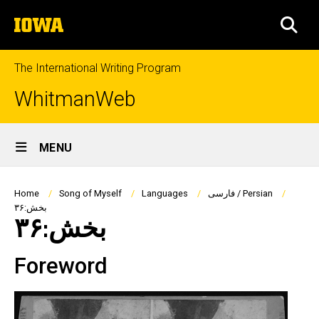
Skip
The
to
SEA
University
main
of
content
Iowa
The International Writing Program
WhitmanWeb
Site
MENU
Main
Navigation
Breadcrumb
فارسی / Persian
Languages
Song of Myself
Home
بخش:۳۶
بخش:۳۶
Foreword