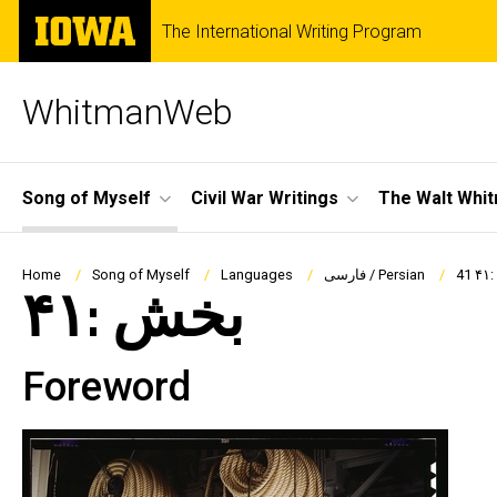
Skip
The
The International Writing Program
to
University
main
of
content
Iowa
WhitmanWeb
Site
Song of Myself
Civil War Writings
The Walt Whi
Main
Navigation
Breadcrumb
4
فارسی / Persian
Languages
Song of Myself
Home
بخش :۴۱
Foreword