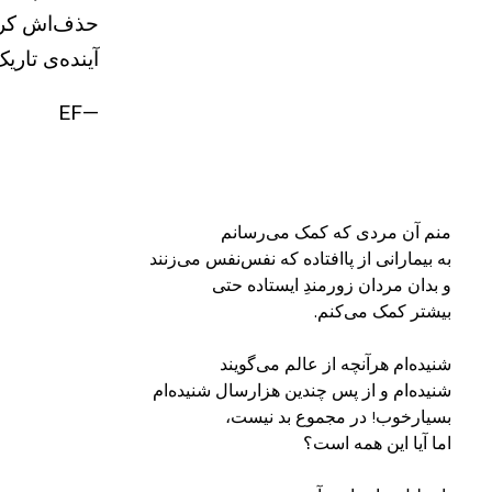
حذف‌اش کرد)؛
آینده‌ی تاری
—EF