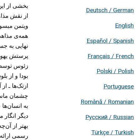
بخشی از این
Deutsch / German
از نقش مذاه
English
ویتمن مبسوط
همه‌ی مذاهب
Español / Spanish
نهایی به جس
پرستش یهوه
Français / French
زئوس توسط ی
Polski / Polish
بودا و از بل
ازتک‌ها ـ ا
Portuguese
چشمان ماست 
Română / Romanian
به انسان‌ها 
دیگر انگار 
Русский / Russian
بهتر از آن‌
Türkçe / Turkish