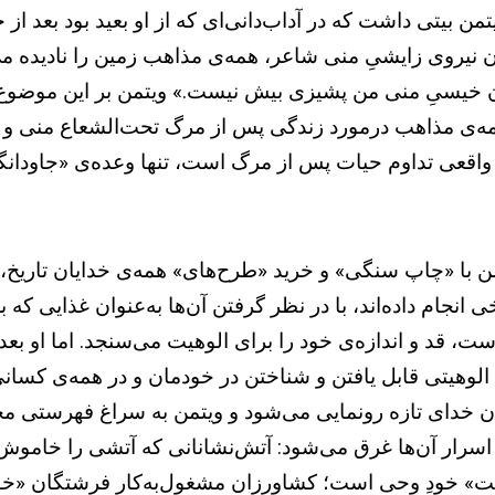
من بیتی داشت که در آداب‌دانی‌ای که از او بعید بود بعد 
ن نیروی زایشیِ منی شاعر، همه‌ی مذاهب زمین را نادیده می
 خیسیِ منی من پشیزی بیش نیست.» ویتمن بر این موضوع تأک
ه‌ی مذاهب درمورد زندگی پس از مرگ تحت‌الشعاع منی و 
واقعی تداوم حیات پس از مرگ است، تنها وعده‌ی «جاودانگ
من با «چاپ سنگی» و خرید «طرح‌های» همه‌ی خدایان تاریخ، ب
 انجام داده‌اند، با در نظر گرفتن آن‌ها به‌عنوان غذایی ک
ت، قد و اندازه‌ی خود را برای الوهیت می‌سنجد. اما او بع
لوهیتی قابل یافتن و شناختن در خودمان و در همه‌ی کسانی ک
ان خدای تازه رونمایی می‌شود و ویتمن به سراغ فهرستی مخت
اسرار آن‌ها غرق می‌شود: آتش‌نشانانی که آتشی را خاموش می
 خودِ وحی است؛ کشاورزان مشغول‌به‌کار فرشتگان «خوش‌