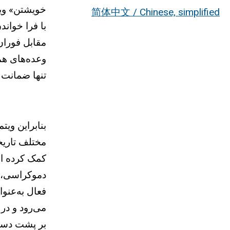
خویشتن» ویت
简体中文 / Chinese, simplified
با فرا خواند
مقابل فوران
وعده‌های هم
تنها ضمانت 
بنابراین ویت
مختلف تاریخی
کمک کرده اس
دموکراسی، ا
فعال به‌عنو
می‌رود و در 
بر پشت دست»