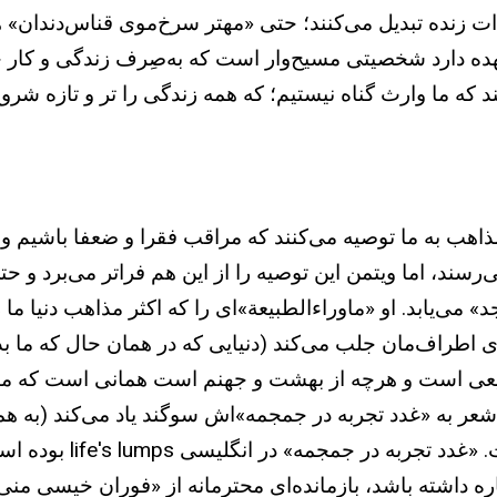
ت زنده تبدیل می‌کنند؛ حتی «مهتر سرخ‌موی قناس‌دندان» ه
هده دارد شخصیتی مسیح‌وار است که به‌صِرف زندگی و کار خود
د که ما وارث گناه نیستیم؛ که همه زندگی را تر و تازه ش
ذاهب به ما توصیه می‌کنند که مراقب فقرا و ضعفا باشیم و م
رسند، اما ویتمن این توصیه را از این هم فراتر می‌برد و ح
» می‌یابد. او «ماوراءالطبیعة»ای را که اکثر مذاهب‌ دنیا ما 
ّی اطراف‌مان جلب می‌کند (دنیایی که در همان حال که ما بد
عی است و هرچه از بهشت و جهنم است همانی است که ما بر 
ر به «غدد تجربه در جمجمه»اش سوگند یاد می‌کند (به همه‌
آموخته است. «غدد
ه داشته باشد، بازمانده‌ای محترمانه از «فوران خیسی منی 