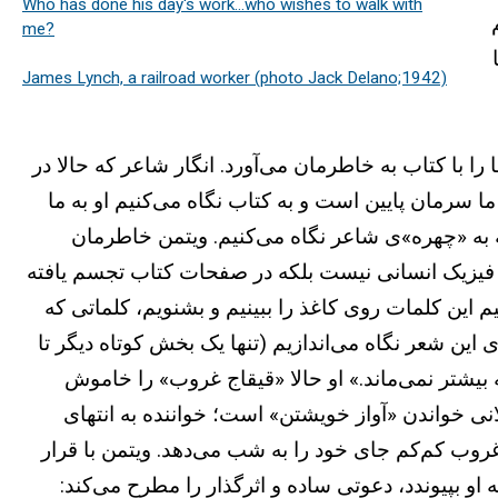
Who has done his day's work...who wishes to walk with
me?
James Lynch, a railroad worker (photo Jack Delano;1942)
 را با کتاب به خاطرمان می‌آورد. انگار شاعر که حالا در
 سرمان پایین است و به کتاب نگاه می‌کنیم او به ما
 به «چهره»‌ی شاعر نگاه می‌کنیم. ویتمن خاطرمان
 و فیزیک انسانی نیست بلکه در صفحات کتاب تجسم یافته
م این کلمات روی کاغذ را ببینیم و بشنویم، کلماتی که
 این شعر نگاه می‌اندازیم (تنها یک بخش کوتاه دیگر تا
بیشتر نمی‌ماند.» او حالا «قیقاج غروب» را خاموش
ی خواندن «آواز خویشتن» است؛ خواننده به انتهای
 کم‌کم جای خود را به شب می‌دهد. ویتمن با قرار
او بپیوندد، دعوتی ساده و اثرگذار را مطرح می‌کند: