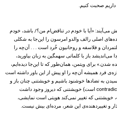
 داریم صحبت کنیم.
می‌آیند: «آیا با خودم در تناقض‌ام من؟/ باشد، خودم
یده‌های اصلی رالف والدو امرسون را این‌جا به شکلی
ردان و فلاسفه و روحانیون خُرد است . . . آن‌چه را
ا می‌اندیشد باز با کلماتی سهمگین به زبان بیاورید،
ه شدن.» برای ویتمن، همان‌طور که تا این‌جا دیده‌ایم،
ی فرد همیشه آن‌چه را او پیش از این باور داشته است
 رسیدن به تضادها خوشنود باشیم و خویشتنی چنان باز و
آگاه پرورش دهیم که از «صحبت کردن علیه» (که معنی ریشه‌ی واژه‌ی contradict است) خویشتنی که دیروز وجود داشت
 خویشتنی که تغییر نمی‌کند هویتی است نمایشی،
ار و تغییردهنده‌ی این شعر، مرده‌ای بیش نیست.