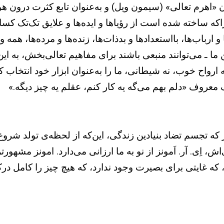
وان «اهرم تعالی» (سیمون ویل) و به‌عنوان تابع کثرت درون
 ساخته شده است از رؤیاها و ایده‌ها و علایق تک‌تک کسان
 ارباب‌ها، بااستعدادها و بدذات‌ها، زنده‌ها و مرده‌ها، همه
ما ـ می‌توانند منبعی باشند برای مفاهیم تعالی‌بخش، به ا
واح خوب، نه شیطانی، ما را به‌عنوان ابزار خود انتخاب کنند
 معروف «دلم بهم می‌گه یه کار کنم، عقلم یه چیز دیگه.»
ر که تجسم تضاد بنیادین زندگی، این‌که از لحظه‌ی تولد شرو
اِی. آر. اَمونز از نو به ما ارزانی می‌دارد. امونز مشهور
که غایتی برای بصیرت وجود ندارد، که هیچ چیز را کامل درک نک