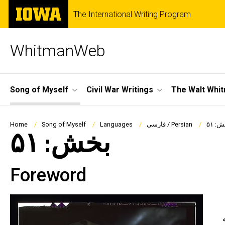
Skip
The
The International Writing Program
to
University
main
of
content
Iowa
WhitmanWeb
Site
Song of Myself
Civil War Writings
The Walt Whi
Main
Navigation
Breadcrumb
: ۵۱
فارسی / Persian
Languages
Song of Myself
Home
بخش: ۵۱
Foreword