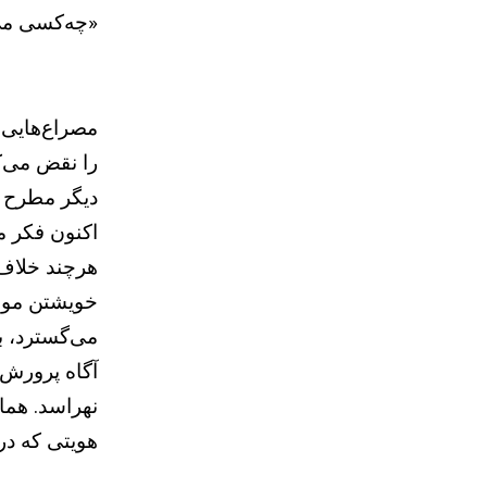
«چه‌کسی می‌خ
مصراع‌هایی 
را نقض می‌ک
دیگر مطرح م
اکنون فکر می
هرچند خلاف ه
خویشتن موجو
می‌گسترد، به
نهراسد. هما
هویتی که در