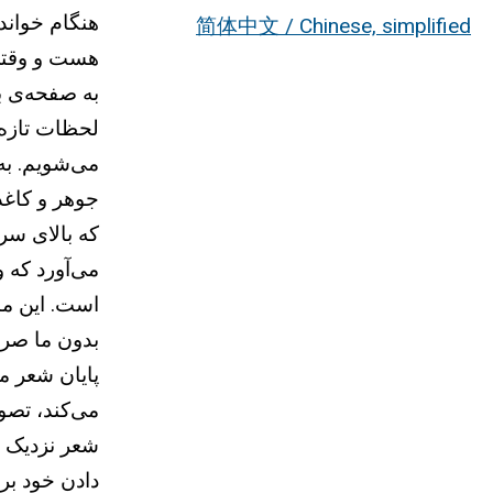
هنگام خواند
简体中文 / Chinese, simplified
هست و وقتی 
به صفحه‌ی ب
لحظات تازه، 
می‌شویم. به 
جوهر و کاغذ
که بالای سر
می‌آورد که 
است. این ما 
بدون ما صرفا
پایان شعر م
می‌کند، تصو
شعر نزدیک م
دادن خود بر 