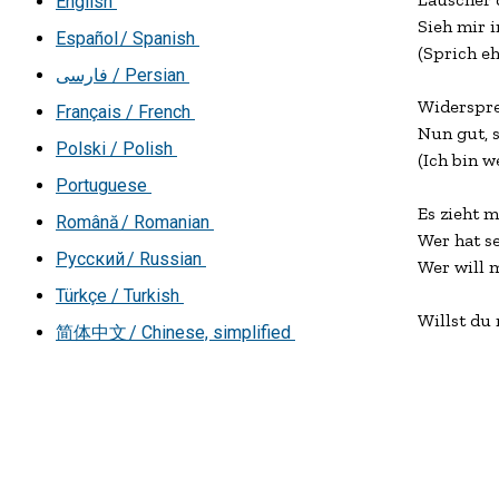
English
Sieh mir i
Español / Spanish
(Sprich eh
فارسی
/ Persian
Widersprec
Français / French
Nun gut, s
Polski / Polish
(Ich bin w
Portuguese
Es zieht m
Română / Romanian
Wer hat s
Русский / Russian
Wer will m
Türkçe / Turkish
Willst du
简体中文 / Chinese, simplified