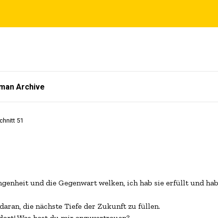
tman Archive
hnitt 51
genheit und die Gegenwart welken, ich hab sie erfüllt und hab 
aran, die nächste Tiefe der Zukunft zu füllen.

dort! Was hast du mir anzuvertrauen?
