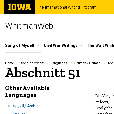
Skip
The
The International Writing Program
to
University
main
of
content
Iowa
WhitmanWeb
Site
Song of Myself
Civil War Writings
The Walt Whi
Main
Navigation
Breadcrumb
Home
Song of Myself
Languages
Deutsch / German
Absc
Abschnitt 51
Other Available
Languages
Die Vergan
geleert,

العربية
/ Arabic
Und gehe d
Lauscher 