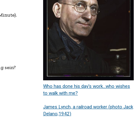
inute).

 sein?

Who has done his day's work...who wishes
to walk with me?
James Lynch, a railroad worker (photo Jack
Delano;1942)