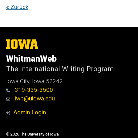
« Zurück
The
University
of
WhitmanWeb
Iowa
The International Writing Program
Iowa City, Iowa 52242
319-335-3500
iwp@uiowa.edu
Admin Login
© 2026 The University of Iowa