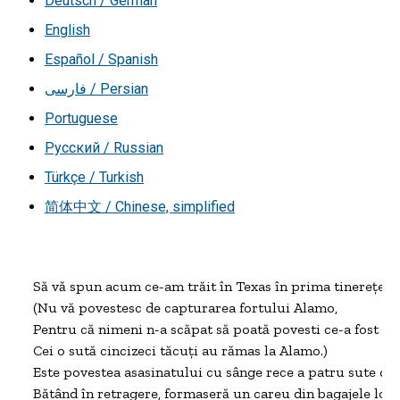
Deutsch / German
English
Español / Spanish
فارسی / Persian
Portuguese
Русский / Russian
Türkçe / Turkish
简体中文 / Chinese, simplified
Să vă spun acum ce-am trăit în Texas în prima tinereţe;

(Nu vă povestesc de capturarea fortului Alamo,

Pentru că nimeni n-a scăpat să poată povesti ce-a fost la 
Cei o sută cincizeci tăcuţi au rămas la Alamo.)

Este povestea asasinatului cu sânge rece a patru sute dois
Bătând în retragere, formaseră un careu din bagajele lor, 