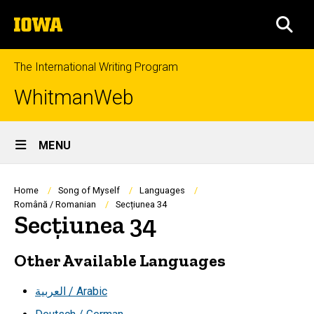
Skip
The
to
SEA
University
main
of
content
Iowa
The International Writing Program
WhitmanWeb
Site
MENU
Main
Navigation
Breadcrumb
Home
Song of Myself
Languages
Română / Romanian
Secțiunea 34
Secțiunea 34
Other Available Languages
العربية / Arabic