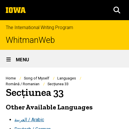
Skip
The
to
SEA
University
main
of
content
Iowa
The International Writing Program
WhitmanWeb
Site
MENU
Main
Navigation
Breadcrumb
Home
Song of Myself
Languages
Română / Romanian
Secțiunea 33
Secțiunea 33
Other Available Languages
العربية / Arabic