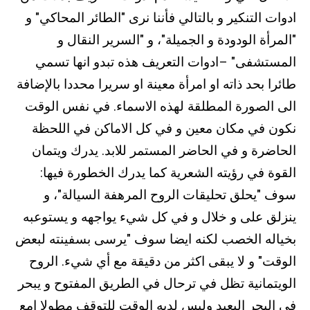
ادوات التنكير و بالتالي فأننا نرى "الطائر المحاكي" و
"المرأة الودودة و الجميلة"، و "السرير النقال و
المستشفى" –ادوات التعريف هذه تبدو انها تسمي
طائرا بحد ذاته او امرأة معينة او سريرا محددا بالإضافة
الى الصورة المطلقة لهذه الاسماء. في نفس الوقت
نكون في مكان معين و في كل الاماكن في اللحظة
الحاضرة و في الحاضر المستمر للابد. يدرك ويتمان
القوة في رؤيته الشعرية كما يدرك الخطورة فيها:
سوف "يحلق تحليقات الروح المرهفة السيالة"، و
ينزلق على و خلال و في كل شيء يواجهه و يستوعبه
بخياله الخصب لكنه ايضا سوف "يرسى بسفينته لبعض
الوقت" و لا يبقى اكثر من دقيقة مع أي شيء. الروح
الويتمانية تظل في ترحال في الطريق المفتوح و يبحر
في البحر البعيد وليس لديه الوقت للتوقف مطولا امع