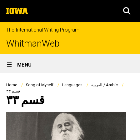
Skip
The
to
SEA
University
main
of
content
Iowa
The International Writing Program
WhitmanWeb
Site
MENU
Main
Navigation
Breadcrumb
العربية / Arabic
Languages
Song of Myself
Home
قسم ٣٣
قسم ٣٣