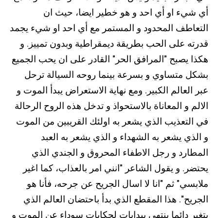
أي شيء او أي احد و هو خطير ايضا، حيث ان
التعاطف المحدود و المستمر مع أي احد او شيء يجمد
قدرته على الحب بطريقة ديمقراطية وبدون تمييز. و
هكذا يصبح "المرافق الحر" القادر على ان يحب الجميع
بشكل متساوي و بسرعة بينما روحه السيالة ترحل
عبر العالم الكبير. ومع نهاية الاستعراض يبدأ الموت و
الالم و المعاناة بالاستحواذ و تدخل هذه الروح الرحالة
في التعذيب الذي يشعر به اولئك القريبين من الموت
و الذي يشعر به الشهداء و الذي يشعر به العبد
المطارد و رجل الاطفاء المحروق و الجندي الذي
يحتضر. و يقول الشاعر "انني امر بالعذاب، كما اغير
ملابسي" ثم "انا لا اسال الجريح عن جرحه، فأنا هو
الجريح". هذا المقطع الذي بدأ باحتضان العالم الذي
يتغير دائما ينتهي ببدايات لحكايات سوداء عن الموت و