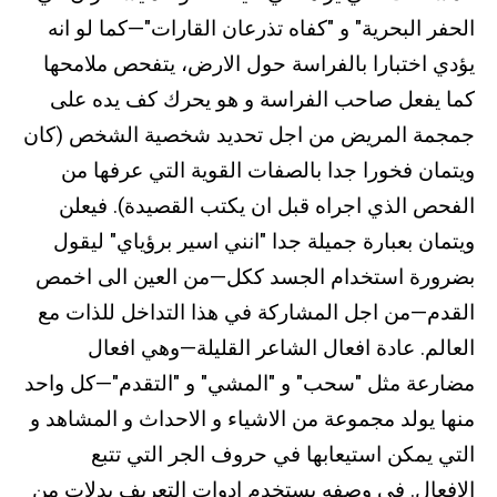
الحفر البحرية" و "كفاه تذرعان القارات"—كما لو انه
يؤدي اختبارا بالفراسة حول الارض، يتفحص ملامحها
كما يفعل صاحب الفراسة و هو يحرك كف يده على
جمجمة المريض من اجل تحديد شخصية الشخص (كان
ويتمان فخورا جدا بالصفات القوية التي عرفها من
الفحص الذي اجراه قبل ان يكتب القصيدة). فيعلن
ويتمان بعبارة جميلة جدا "انني اسير برؤياي" ليقول
بضرورة استخدام الجسد ككل—من العين الى اخمص
القدم—من اجل المشاركة في هذا التداخل للذات مع
العالم. عادة افعال الشاعر القليلة—وهي افعال
مضارعة مثل "سحب" و "المشي" و "التقدم"—كل واحد
منها يولد مجموعة من الاشياء و الاحداث و المشاهد و
التي يمكن استيعابها في حروف الجر التي تتبع
الافعال. في وصفه يستخدم ادوات التعريف بدلات من