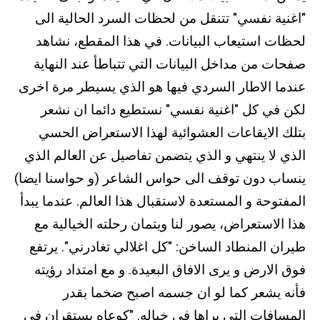
"اغنية نفسي" تتنقل من لحظات السرد الحالية الى
لحظات استيعاب البيانات. في هذا المقطع، نشاهد
صفحات من مداخل البيانات التي تتباطأ عند النهاية
عندما الاطار السردي فيها هو الذي يسيطر مرة اخرى
لكن في كل "اغنية نفسي" نستطيع دائما ان نشعر
بتلك الايقاعات العشوائية لهذا الاستعراض الحسي
الذي لا ينتهي و الذي يتضمن تفاصيل عن العالم الذي
ينساب دون توقف الى حواس الشاعر (و حواسنا ايضا)
المفتوحة و المستعدة لاستقبال هذا العالم. عندما يبدأ
هذا الاستعراض، يصور لنا ويتمان رحلته الخيالية مع
طيران المنطاد الساخن: "كل اغلالي تغادرني". يرتفع
فوق الارض و يرى الافاق البعيدة. و مع امتداد رؤيته
فأنه يشعر كما لو ان جسمه اصبح ضخما بقدر
المسافات التي يراها في خياله. "كوعاه يستقران في