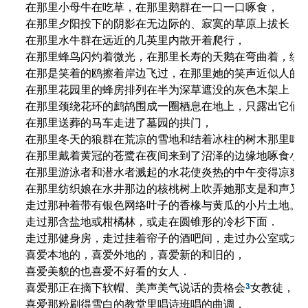
在那里小母牛在吃草，在那里鹅群在一口一口啄食，

在那里夕阳投下的阴影在无边际的、寂寞的草原上拔长，

在那里水牛群在远近的几英里内散开着爬行，

在那里蜂鸟闪灼着微光，在那里长寿的天鹅在弯曲着，绕转
在那是笑着的鸥擦着岸边飞过，在那里她的笑声近似人的笑
在那里花园里的蜂房排列在半为深草遮没的灰色木架上，

在那里颈绕花环的鹧鸪围成一圈栖息在地上，只露出它们的
在那里送葬的马车走进了墓园的拱门，

在那里冬天的狼群在荒凉的雪地和结着冰柱的树木那里嗥叫
在那里戴着黄冠的苍鹭在夜间来到了沼泽的边缘地啄食小蟹
在那里游泳者和潜水者溅起的水花使炎热的中午变得凉爽，
在那里纺织娘在水井那边的核桃树上吹弄她那支是和声又不
走过那种着带有银色网络叶子的香椽与黄瓜的小片土地。

走过那含盐地或柑橘林，或走在圆锥形的冷杉下面．

走过那健身房，走过挂着帘子的酒吧间，走过办公室或大会
喜爱本地的，喜爱外地的，喜爱新的和旧的，

喜爱美貌的也喜爱不好看的女人．

3
喜爱那正在摘下软帽、美声美气说话的贵格会
女教徒，

喜爱那粉刷得雪白的教堂里唱诗班唱的曲调，
