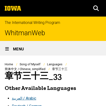
Skip
The
to
SEA
University
main
of
content
Iowa
The International Writing Program
WhitmanWeb
Site
MENU
Main
Navigation
Breadcrumb
Home
Song of Myself
Languages
简体中文 / Chinese, simplified
章节三十三
章节三十三_33
Other Available Languages
العربية / Arabic