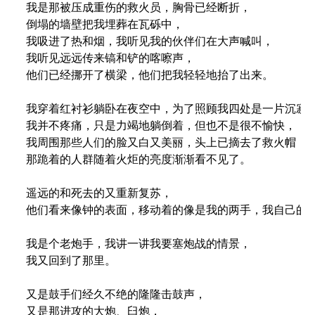
我是那被压成重伤的救火员，胸骨已经断折，

倒塌的墙壁把我埋葬在瓦砾中，

我吸进了热和烟，我听见我的伙伴们在大声喊叫，

我听见远远传来镐和铲的喀嚓声，

他们已经挪开了横梁，他们把我轻轻地抬了出来。

我穿着红衬衫躺卧在夜空中，为了照顾我四处是一片沉寂，
我并不疼痛，只是力竭地躺倒着，但也不是很不愉快，

我周围那些人们的脸又白又美丽，头上已摘去了救火帽，

那跪着的人群随着火炬的亮度渐渐看不见了。

遥远的和死去的又重新复苏，

他们看来像钟的表面，移动着的像是我的两手，我自己的就
我是个老炮手，我讲一讲我要塞炮战的情景，

我又回到了那里。

又是鼓手们经久不绝的隆隆击鼓声，

又是那进攻的大炮、臼炮，
