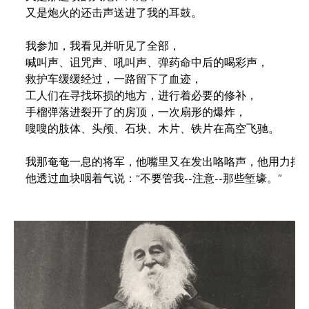
又是炮火的还击声送进了我的耳鼓。

我参加，我看见并听见了全部，

喊叫声、诅咒声、吼叫声、弹药命中后的喝彩声，

救护车缓缓经过，一路留下了血迹，

工人们在寻找坏损的地方，进行着必要的修补，

手榴弹落进裂开了的房顶，一次扇形的爆炸，

嗖嗖的肢体、头颅、石块、木片、铁片在高空飞驰。

我那奄奄一息的将军，他嘴里又在发出咯咯声，他用力挥动
他透过血块咽着气说：“不要管我--注意--那些堑壕。”