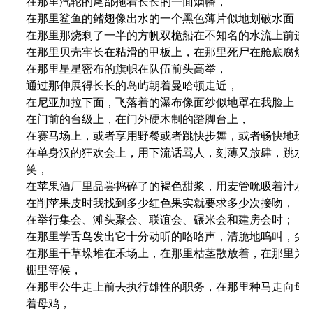
在那里汽轮的尾部拖着长长的一面烟幡，

在那里鲨鱼的鳍翅像出水的一个黑色薄片似地划破水面，

在那里那烧剩了一半的方帆双桅船在不知名的水流上前进，
在那里贝壳牢长在粘滑的甲板上，在那里死尸在舱底腐烂；
在那里星星密布的旗帜在队伍前头高举，

通过那伸展得长长的岛屿朝着曼哈顿走近，

在尼亚加拉下面，飞落着的瀑布像面纱似地罩在我脸上，

在门前的台级上，在门外硬木制的踏脚台上，

在赛马场上，或者享用野餐或者跳快步舞，或者畅快地玩一
在单身汉的狂欢会上，用下流话骂人，刻薄又放肆，跳水牛
笑，

在苹果酒厂里品尝捣碎了的褐色甜浆，用麦管吮吸着汁水，
在削苹果皮时我找到多少红色果实就要求多少次接吻，

在举行集会、滩头聚会、联谊会、碾米会和建房会时；

在那里学舌鸟发出它十分动听的咯咯声，清脆地呜叫，尖叫
在那里干草垛堆在禾场上，在那里枯茎散放着，在那里为育
棚里等候，

在那里公牛走上前去执行雄性的职务，在那里种马走向母马
着母鸡，
