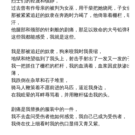
烈士们的轻蔑和镇静，

过去曾有作母亲的被判为女巫，用干柴把她烧死，子女们在
那被紧紧追赶的奴隶在奔跑时力竭了，他倚靠着栅栏，喘着
汗，

他腿部和颈部的针刺般的剧痛，那足以致命的大号铅弹和子
这些我都能感受，我就是这些。

我是那被追赶的奴隶，狗来咬我时我畏缩，

地狱和绝望临到了我头上，射击手射出了一发又一发的子弹
我一把抓住了栅栏的栏杆，我的血滴着，血浆因皮肤渗出的
薄，

我跌倒在杂草和石子堆里，

骑马人鞭策着不愿前进的马匹，逼近我身边，

在我眩晕的耳畔辱骂着，并用鞭杆猛击我的头。

剧痛是我替换的服装中的一件，

我不去盘问受伤者他如何感觉，我自己已成为受伤者，

我倚在仗上细看时我的伤口显得又青又紫。
