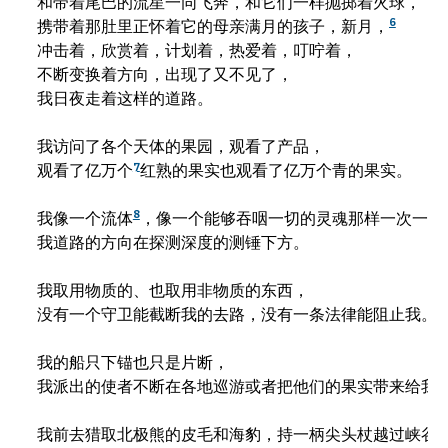
和带着尾巴的流星一同飞奔，和它们一样抛掷着火球，

6
携带着那肚里正怀着它的母亲满月的孩子，新月，
冲击着，欣赏着，计划着，热爱着，叮咛着，

不断变换着方向，出现了又不见了，

我日夜走着这样的道路。

我访问了各个天体的果园，观看了产品，

7
观看了亿万个
红熟的果实也观看了亿万个青的果实。

8
我像一个流体
，像一个能够吞咽一切的灵魂那样一次一次飞
我道路的方向在探测深度的测锤下方。

我取用物质的、也取用非物质的东西，

没有一个守卫能截断我的去路，没有一条法律能阻止我。

我的船只下锚也只是片断，

我派出的使者不断在各地巡游或者把他们的果实带来给我。
我前去猎取北极熊的皮毛和海豹，持一柄尖头杖越过峡谷,攀