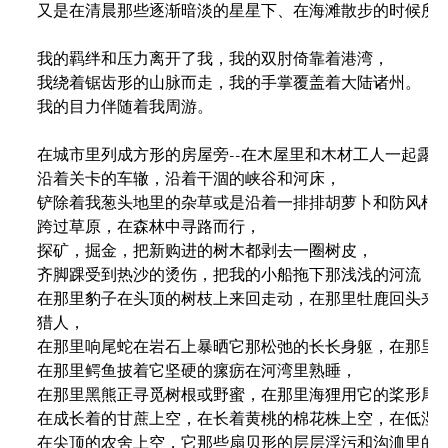
又是在清晨那些逐渐暗淡的星星下、在海滩散步的时候所猜
我的羁绊和压力离开了我，我的双肘倚靠着港湾，

我绕着锯齿形的山脉而走，我的手掌覆盖着大陆诸州。

我的目力伴随着我周游。

在城市里列成方形的房屋旁--在木屋里和木材工人一起露
沿着关卡的车辙，沿着干涸的峡谷和河床，

铲除着我葱头地里的杂草或是沿着一排排胡萝卜和防风根锄
跨过草原，在森林中寻路而行，

探矿，掘金，把新购进的树木都剥去一圈树皮，

齐脚踝受到热沙的烫伤，把我的小船拖下那浅浅的河流，

在那里豹子在头顶的树枝上来回走动，在那里牡鹿回头来怒
猎人，

在那里响尾蛇在岩石上暴晒它那松弛的长长身躯，在那里水
在那里鳄鱼披着它坚硬的瘰疬在河湾里熟睡，

在那里黑熊正寻觅树根或野蜜，在那里海狸用它的桨形尾巴
在成长着的甘蔗上空，在长着黄桃的棉花株上空，在低湿的
在尖顶的农舍上空，它那些扇贝形的层层浮污和沟洫里的