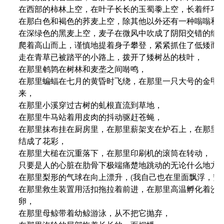
在西部的柿林上空，在叶子长长的玉蜀黍上空，长着纤巧蓝
在那白色和褐色的荞麦上空，除其他以外还有一种嗡嗡和营
在深绿色的黑麦上空，麦子在微风中吹成了阴阳交错的细浪
爬着高山而上，谨慎地提着身子攀登，紧紧抓住了低矮而参
走在青草已被踏平的小路上，拨开了矮树丛的枝叶，

在那里鹌鹑在树林和麦垄之间啭鸣，

在那里蝙蝠在七月的黄昏时飞绕，在那里一只大号的金甲虫
来，

在那里小溪穿过古树的虬根直流到草地，

在那里牛马站着用皮肉的抖动驱赶苍蝇，

在那里抹布挂在厨房里，在那里薪架支在炉石上，在那里蛛
结成了花彩，

在那里大槌在沉重落下，在那里印刷机的滚筒在转动，

只要是人的心脏在肋骨下极端痛楚地跳动的无论什么地方，
在那里梨形的气球在向上漂升，(我自己也在里面飘浮，安详
在那里救生装置用活扣拖拉着前进，在那里高温孵化着沙坑
卵，

在那里母鲸带着幼鲸游泳，从不把它抛弃，
