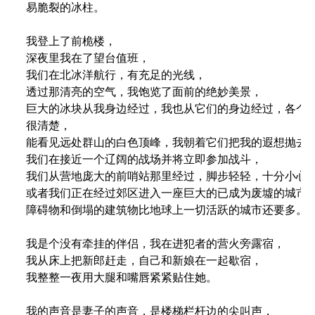
易脆裂的冰柱。

我登上了前桅楼，

深夜里我在了望台值班，

我们在北冰洋航行，有充足的光线，

透过那清亮的空气，我饱览了面前的绝妙美景，

巨大的冰块从我身边经过，我也从它们的身边经过，各个方
很清楚，

能看见远处群山的白色顶峰，我朝着它们把我的遐想抛去，
我们在接近一个辽阔的战场并将立即参加战斗，

我们从营地庞大的前哨站那里经过，脚步轻轻，十分小心，
或者我们正在经过郊区进入一座巨大的已成为废墟的城市，
障碍物和倒塌的建筑物比地球上一切活跃的城市还要多。

我是个没有牵挂的伴侣，我在进犯者的营火旁露宿，

我从床上把新郎赶走，自己和新娘在一起歇宿，

我整整一夜用大腿和嘴唇紧紧贴住她。

我的声音是妻子的声音，是楼梯栏杆边的尖叫声，
