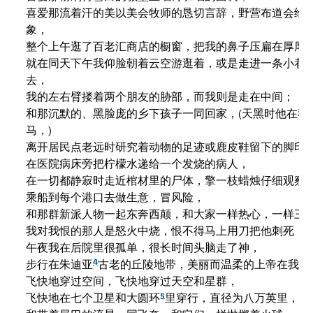
喜爱那流着汗的美以美会牧师的恳切言辞，野营布道会给人
象，

整个上午逛了百老汇商店的橱窗，把我的鼻子压扁在厚厚的
就在同天下午我仰脸朝着云空游逛着，或是走进一条小巷或
去，

我的左右臂搂着两个朋友的胁部，而我则是走在中间；

和那沉默的、黑脸庞的乡下孩子一同回家，(天黑时他在我身
马，)

离开居民点老远时研究着动物的足迹或鹿皮鞋留下的脚印，
在医院病床旁把柠檬水递给一个发烧的病人，

在一切都静寂时走近棺材里的尸体，擎一枝蜡烛仔细观察，
乘船到每个港口去做生意，冒风险，

和那群新派人物一起东奔西颠，和大家一样热心，一样三心
我对我恨的那人是怒火中烧，恨不得马上用刀把他刺死，

午夜我在后院里很孤单，很长时间头脑走了神，

4
步行在朱迪亚
古老的丘陵地带，美丽而温柔的上帝在我身旁
飞快地穿过空间，飞快地穿过天空和星群，

5
飞快地在七个卫星和大圆环
里穿行，直径为八万英里，
