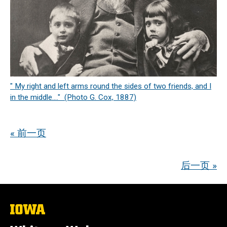
" My right and left arms round the sides of two friends, and I
in the middle...." (Photo G. Cox, 1887)
« 前一页
后一页 »
The
University
of