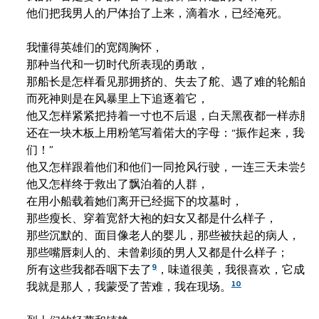
他们把我男人的尸体抬了上来，滴着水，已经淹死。

我懂得英雄们的宽阔胸怀，

那种当代和一切时代所表现的勇敢，

那船长是怎样看见那拥挤的、失去了舵、遇了难的轮船的，
而死神则是在风暴里上下追逐着它，

他又怎样紧紧把持着一寸也不后退，白天黑夜都一样赤胆忠
还在一块木板上用粉笔写着偌大的字母：“振作起来，我们决
们！”

他又怎样跟着他们和他们一同抢风行驶，一连三天未尝失去
他又怎样终于救出了飘泊着的人群，

在用小船载着她们离开已经掘下的坟墓时，

那些瘦长、穿着宽舒大袍的妇女又都是什么样子，

那些沉默的、面目像老人的婴儿，那些被扶起的病人，

那些嘴唇刺人的、未曾剃须的男人又都是什么样子；

9
所有这些我都吞咽下去了
，味道很美，我很喜欢，它成了
10
我就是那人，我蒙受了苦难，我在现场。