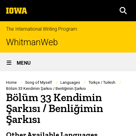
Skip
The
to
SEA
University
main
of
content
Iowa
The International Writing Program
WhitmanWeb
Site
MENU
Main
Navigation
Breadcrumb
Home
Song of Myself
Languages
Türkçe / Turkish
Bölüm 33 Kendimin Şarkısı / Benliğimin Şarkısı
Bölüm 33 Kendimin
Şarkısı / Benliğimin
Şarkısı
Other Available Languages