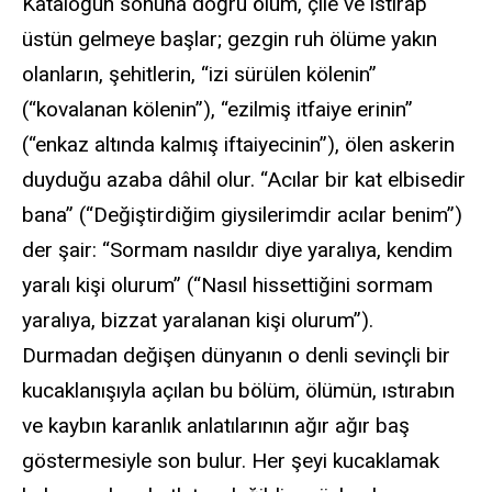
Kataloğun sonuna doğru ölüm, çile ve ıstırap
üstün gelmeye başlar; gezgin ruh ölüme yakın
olanların, şehitlerin, “izi sürülen kölenin”
(“kovalanan kölenin”), “ezilmiş itfaiye erinin”
(“enkaz altında kalmış iftaiyecinin”), ölen askerin
duyduğu azaba dâhil olur. “Acılar bir kat elbisedir
bana” (“Değiştirdiğim giysilerimdir acılar benim”)
der şair: “Sormam nasıldır diye yaralıya, kendim
yaralı kişi olurum” (“Nasıl hissettiğini sormam
yaralıya, bizzat yaralanan kişi olurum”).
Durmadan değişen dünyanın o denli sevinçli bir
kucaklanışıyla açılan bu bölüm, ölümün, ıstırabın
ve kaybın karanlık anlatılarının ağır ağır baş
göstermesiyle son bulur. Her şeyi kucaklamak