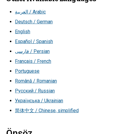
العربية / Arabic
Deutsch / German
English
Español / Spanish
فارسی / Persian
Français / French
Portuguese
Română / Romanian
Русский / Russian
Українська / Ukrainian
简体中文 / Chinese, simplified
Önsöz