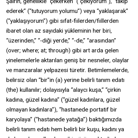
Şairin, genellikle “çekerken” (“çekiyorum”), “takip
ederek” (“tutuyorum yolumu”) veya “yaklaşarak”
(“yaklaşıyorum”) gibi sıfat-fiilerden/fiillerden
ibaret olan az sayıdaki yükleminin her biri,
“üzerinden,” “-diği yerde,” “-de,” “arasından”
(over; where; at; through) gibi art arda gelen
yinelemelerle aktarılan geniş bir nesneler, olaylar
ve manzaralar yelpazesi türetir. Betimlemelerde,
belirsiz olan “bir”in (a) yerine belirli tanım edatı
(the) kullanılır; dolayısıyla “alaycı kuşa,” “çirkin
kadına, güzel kadına” (“güzel kadınlara, güzel
olmayan kadınlara”), “hastanede portatif bir
karyolaya” (“hastanede yatağa”) baktığımızda
belirli tanım edatı hem belirli bir kuşu, kadını ya