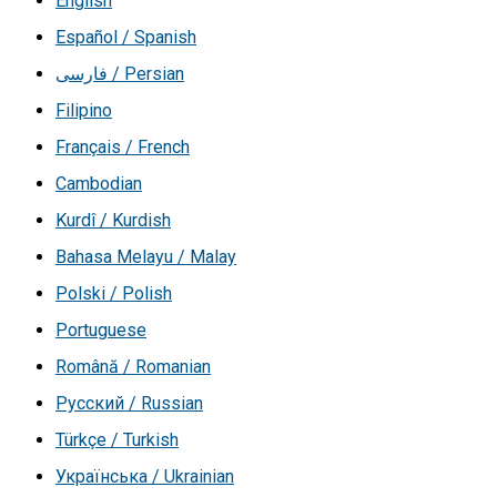
English
Español / Spanish
فارسی / Persian
Filipino
Français / French
Cambodian
Kurdî / Kurdish
Bahasa Melayu / Malay
Polski / Polish
Portuguese
Română / Romanian
Русский / Russian
Türkçe / Turkish
Українська / Ukrainian