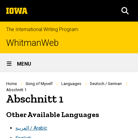
Skip
The
to
SEA
University
main
of
content
Iowa
The International Writing Program
WhitmanWeb
Site
MENU
Main
Navigation
Breadcrumb
Home
Song of Myself
Languages
Deutsch / German
Abschnitt 1
Abschnitt 1
Other Available Languages
العربية / Arabic