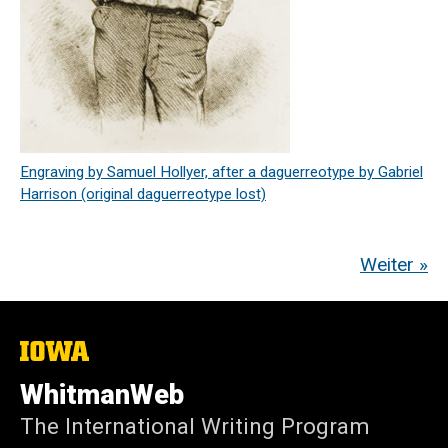
Engraving by Samuel Hollyer, after a daguerreotype by Gabriel
Harrison (original daguerreotype lost)
Weiter »
The
University
of
WhitmanWeb
Iowa
The International Writing Program