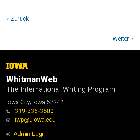
« Zurück
Weiter »
The
University
of
WhitmanWeb
Iowa
The International Writing Program
Iowa City, Iowa 52242
319-335-3500
iwp@uiowa.edu
Admin Login