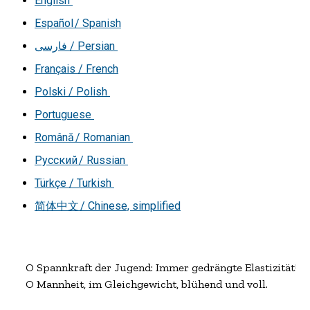
English
Español / Spanish
فارسی
/ Persian
Français / French
Polski / Polish
Portuguese
Română / Romanian
Русский / Russian
Türkçe / Turkish
简体中文 / Chinese, simplified
O Spannkraft der Jugend: Immer gedrängte Elastizität!

O Mannheit, im Gleichgewicht, blühend und voll.
