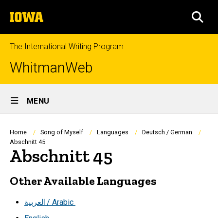
Skip
The
to
SEA
University
main
of
content
Iowa
The International Writing Program
WhitmanWeb
Site
MENU
Main
Navigation
Breadcrumb
Home
Song of Myself
Languages
Deutsch / German
Abschnitt 45
Abschnitt 45
Other Available Languages
العربية
/ Arabic