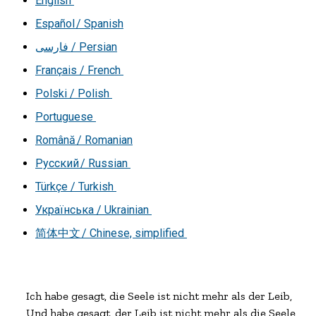
English
Español / Spanish
فارسی
/ Persian
Français / French
Polski / Polish
Portuguese
Română / Romanian
Русский / Russian
Türkçe / Turkish
Українська / Ukrainian
简体中文 / Chinese, simplified
Ich habe gesagt, die Seele ist nicht mehr als der Leib,

Und habe gesagt, der Leib ist nicht mehr als die Seele,
