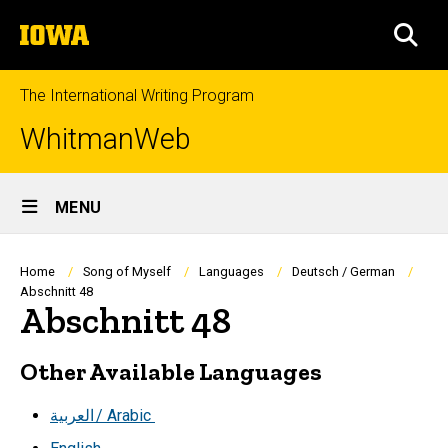
Skip
The
to
SEA
University
main
of
content
Iowa
The International Writing Program
WhitmanWeb
Site
MENU
Main
Navigation
Breadcrumb
Home
Song of Myself
Languages
Deutsch / German
Abschnitt 48
Abschnitt 48
Other Available Languages
العربية
/ Arabic