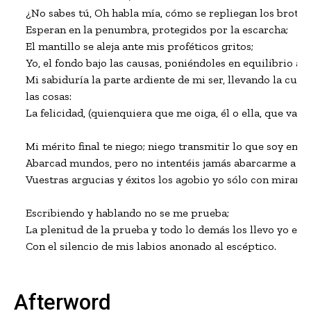
¿No sabes tú, Oh habla mía, cómo se repliegan los brotes 
Esperan en la penumbra, protegidos por la escarcha; 

El mantillo se aleja ante mis proféticos gritos;

Yo, el fondo bajo las causas, poniéndoles en equilibrio al fi
Mi sabiduría la parte ardiente de mi ser, llevando la cuent
las cosas: 

La felicidad, (quienquiera que me oiga, él o ella, que vaya a
Mi mérito final te niego; niego transmitir lo que soy en rea
Abarcad mundos, pero no intentéis jamás abarcarme a mí;
Vuestras argucias y éxitos los agobio yo sólo con mirar en
Escribiendo y hablando no se me prueba; 

La plenitud de la prueba y todo lo demás los llevo yo en m
Con el silencio de mis labios anonado al escéptico.
Afterword