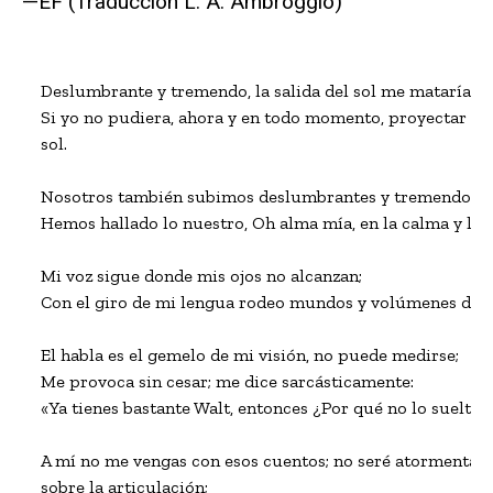
—EF (Traducción L. A. Ambroggio)
Deslumbrante y tremendo, la salida del sol me mataría sú
Si yo no pudiera, ahora y en todo momento, proyectar fuer
sol. 

Nosotros también subimos deslumbrantes y tremendos com
Hemos hallado lo nuestro, Oh alma mía, en la calma y la fr
Mi voz sigue donde mis ojos no alcanzan;

Con el giro de mi lengua rodeo mundos y volúmenes de m
El habla es el gemelo de mi visión, no puede medirse;

Me provoca sin cesar; me dice sarcásticamente:

«Ya tienes bastante Walt, entonces ¿Por qué no lo sueltas?
A mí no me vengas con esos cuentos; no seré atormentado
sobre la articulación;
