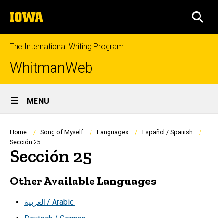
Skip
The
to
SEA
University
main
of
content
Iowa
The International Writing Program
WhitmanWeb
Site
MENU
Main
Navigation
Breadcrumb
Home
Song of Myself
Languages
Español / Spanish
Sección 25
Sección 25
Other Available Languages
العربية
/ Arabic