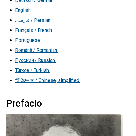
Deutsch / German
English
فارسی
/ Persian
Français / French
Portuguese
Română / Romanian
Русский / Russian
Türkçe / Turkish
简体中文 / Chinese, simplified
Prefacio