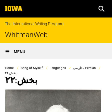
Skip
The
to
SEA
University
main
of
content
Iowa
The International Writing Program
WhitmanWeb
Site
MENU
Main
Navigation
Breadcrumb
فارسی / Persian
Languages
Song of Myself
Home
بخش:۲۲
بخش:۲۲