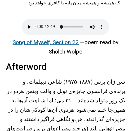
که همیشه و همیشه ‌‌میان‌مایه یا کافری خواهد بود.
Song of Myself, Section 22
—poem read by
Sholeh Wolpe
Afterword
سن ژان پرس (۱۸۸۷-۱۹۷۵) شاعر، دیپلمات، و
برنده‌ی فرانسوی جایزه‌ی نوبل و والت ویتمن هردو در
یک روز متولد شده‌اند ــ ۳۱ می؛ اما شباهت آن‌ها به
همین‌جا ختم نمی‌شود: هردوی آن‌ها کودکی‌شان را در
جزیره‌ای گذراندند،‌ هردو نگاهی فراگیر داشتند و
مصراع‌هایی بلند (هرچند مصراع‌های پرس ظرافت‌های