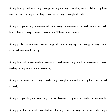
Ang karpintero ay naggagayak ng tabla, ang dila ng kanya
sinisipol ang mailap na birit ng pagkabulol,

Ang mga may asawa at walang asawang anak ay nagbibiya
kanilang hapunan para sa Thanksgiving,

Ang piloto ay sumusunggab sa king-pin, nagpapagiwang s
malakas na bisig,

Ang katoto ay nakatayong nakasuhay sa balyenang barko, a
salapang ay nakahanda,

Ang mamamaril ng pato ay naglalakad nang tahimik at ma
unat,

Ang mga diyakono ay naordenan ng mga pakurus na kamay 
Ang paikot-ikot na dalagita ay umurong at sumulong sa 