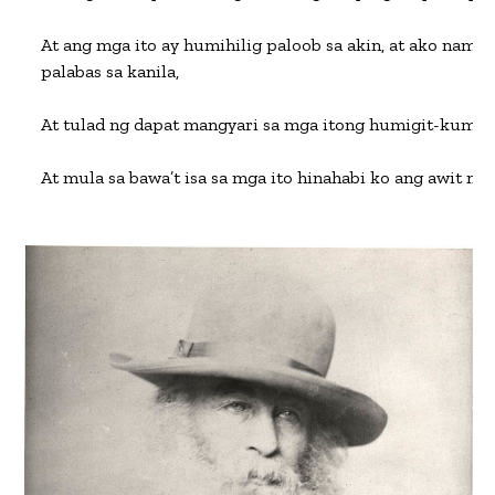
At ang mga ito ay humihilig paloob sa akin, at ako naman 
palabas sa kanila,

At tulad ng dapat mangyari sa mga itong humigit-kumula
At mula sa bawa’t isa sa mga ito hinahabi ko ang awit ng a