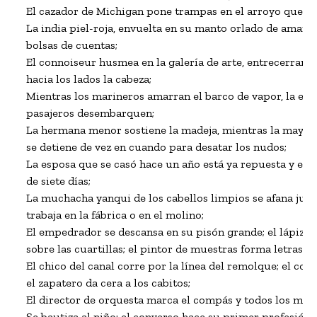
El cazador de Michigan pone trampas en el arroyo que ali
La india piel-roja, envuelta en su manto orlado de amarill
bolsas de cuentas;

El connoiseur husmea en la galería de arte, entrecerrando 
hacia los lados la cabeza;

Mientras los marineros amarran el barco de vapor, la escal
pasajeros desembarquen;

La hermana menor sostiene la madeja, mientras la mayor v
se detiene de vez en cuando para desatar los nudos;

La esposa que se casó hace un año está ya repuesta y es f
de siete días;

La muchacha yanqui de los cabellos limpios se afana junto
trabaja en la fábrica o en el molino;

El empedrador se descansa en su pisón grande; el lápiz de
sobre las cuartillas; el pintor de muestras forma letras con
El chico del canal corre por la línea del remolque; el contab
el zapatero da cera a los cabitos;

El director de orquesta marca el compás y todos los músic
Se bautiza al niño; el converso hace su primer profesión de