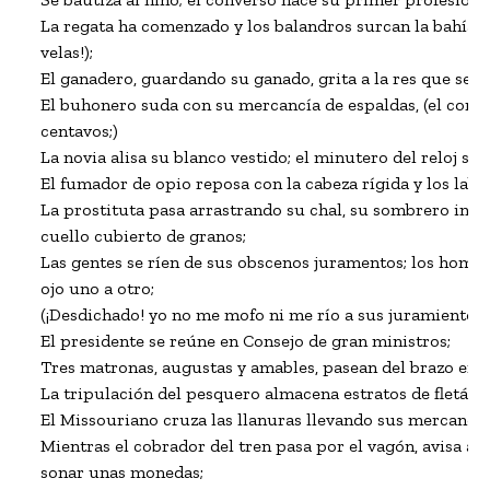
La regata ha comenzado y los balandros surcan la bahía (¡c
velas!);

El ganadero, guardando su ganado, grita a la res que se des
El buhonero suda con su mercancía de espaldas, (el comp
centavos;)

La novia alisa su blanco vestido; el minutero del reloj se
El fumador de opio reposa con la cabeza rígida y los labio
La prostituta pasa arrastrando su chal, su sombrero incli
cuello cubierto de granos;

Las gentes se ríen de sus obscenos juramentos; los hombre
ojo uno a otro;

(¡Desdichado! yo no me mofo ni me río a sus juramientos;)
El presidente se reúne en Consejo de gran ministros;

Tres matronas, augustas y amables, pasean del brazo en la
La tripulación del pesquero almacena estratos de fletán e
El Missouriano cruza las llanuras llevando sus mercancías
Mientras el cobrador del tren pasa por el vagón, avisa a l
sonar unas monedas;
