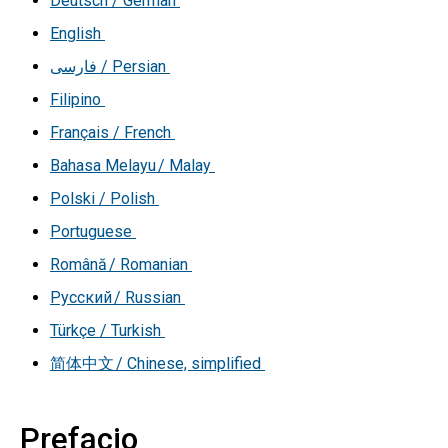
Deutsch / German
English
فارسی
/ Persian
Filipino
Français / French
Bahasa Melayu / Malay
Polski / Polish
Portuguese
Română / Romanian
Русский / Russian
Türkçe / Turkish
简体中文 / Chinese, simplified
Prefacio