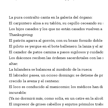
La pura contralto canta en la galería del órgano;

El carpintero alisa a su tablón, su cepillo ceceando su salva
Los hijos casados y los que no están casados vuelven a su 
Thanksgiving;

El patrón agarra al gorrón, con su brazo fornido doble al b
El piloto se yergue en el bote ballenero; la lanza y el arpón
El cazador de patos camina a pasos sigilosos y cuidadosos
Los diáconos reciben las órdenes sacerdotales con las man
altar;

La hilandera se balancea al zumbido de la rueca;

El labrador pasea, un ocioso domingo; se detiene de pron
crecido la avena y el centeno;

El loco es conducido al manicomio; los médicos han dicho
incurable;

(Ya no dormirá más, como solía, en un catre en la alcoba d
El impresor de grises cabellos y enjutos pómulos trabaja a