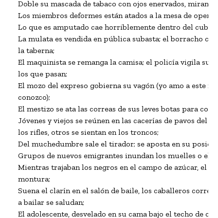
Doble su mascada de tabaco con ojos enervados, mirando 
Los miembros deformes están atados a la mesa de operaci
Lo que es amputado cae horriblemente dentro del cubo;

La mulata es vendida en pública subasta; el borracho cabec
la taberna;

El maquinista se remanga la camisa; el policía vigila su dis
los que pasan;

El mozo del expreso gobierna su vagón (yo amo a este moz
conozco);

El mestizo se ata las correas de sus leves botas para compe
Jóvenes y viejos se reúnen en las cacerías de pavos del Oe
los rifles, otros se sientan en los troncos;

Del muchedumbre sale el tirador; se aposta en su posición
Grupos de nuevos emigrantes inundan los muelles o el ma
Mientras trajaban los negros en el campo de azúcar, el cap
montura;

Suena el clarín en el salón de baile, los caballeros corren 
a bailar se saludan;

El adolescente, desvelado en su cama bajo el techo de cedr