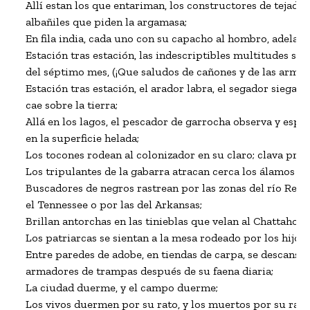
Allí estan los que entariman, los constructores de tejados d
albañiles que piden la argamasa;

En fila india, cada uno con su capacho al hombro, adelanta
Estación tras estación, las indescriptibles multitudes se r
del séptimo mes, (¡Que saludos de cañones y de las armas 
Estación tras estación, el arador labra, el segador siega, y 
cae sobre la tierra;

Allá en los lagos, el pescador de garrocha observa y espera
en la superficie helada;

Los tocones rodean al colonizador en su claro; clava pro
Los tripulantes de la gabarra atracan cerca los álamos o l
Buscadores de negros rastrean por las zonas del río Red o 
el Tennessee o por las del Arkansas;

Brillan antorchas en las tinieblas que velan al Chattahooc
Los patriarcas se sientan a la mesa rodeado por los hijos, l
Entre paredes de adobe, en tiendas de carpa, se descansan 
armadores de trampas después de su faena diaria;

La ciudad duerme, y el campo duerme;

Los vivos duermen por su rato, y los muertos por su rato;