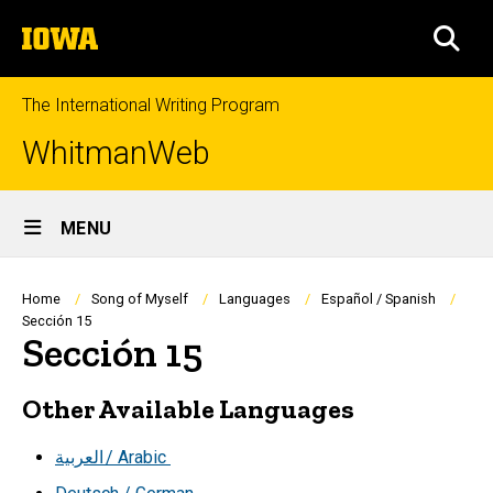
Skip
The
to
SEA
University
main
of
content
Iowa
The International Writing Program
WhitmanWeb
Site
MENU
Main
Navigation
Breadcrumb
Home
Song of Myself
Languages
Español / Spanish
Sección 15
Sección 15
Other Available Languages
العربية
/ Arabic