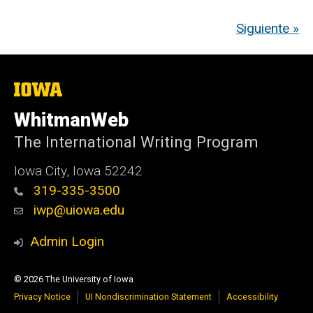
Siguiente »
The
University
of
WhitmanWeb
Iowa
The International Writing Program
Iowa City, Iowa 52242
319-335-3500
iwp@uiowa.edu
Admin Login
© 2026 The University of Iowa
Privacy Notice
UI Nondiscrimination Statement
Accessibility