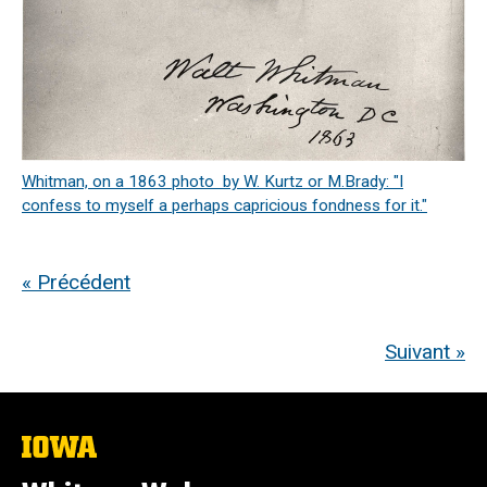
Whitman, on a 1863 photo by W. Kurtz or M.Brady: "I
confess to myself a perhaps capricious fondness for it."
« Précédent
Suivant »
The
University
of