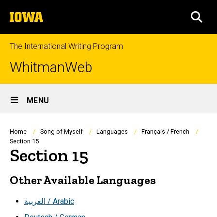
Skip
The
to
SEA
University
main
of
content
Iowa
The International Writing Program
WhitmanWeb
Site
MENU
Main
Navigation
Breadcrumb
Home
Song of Myself
Languages
Français / French
Section 15
Section 15
Other Available Languages
العربية / Arabic