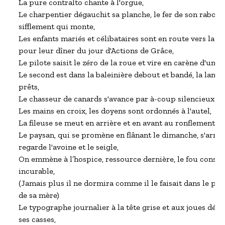
La pure contralto chante à l'orgue,

Le charpentier dégauchit sa planche, le fer de son rabot z
sifflement qui monte,

Les enfants mariés et célibataires sont en route vers la ma
pour leur dîner du jour d'Actions de Grâce,

Le pilote saisit le zéro de la roue et vire en carène d'un b
Le second est dans la baleinière debout et bandé, la lance 
prêts,

Le chasseur de canards s'avance par à-coup silencieux et 
Les mains en croix, les doyens sont ordonnés à l'autel,

La fileuse se meut en arrière et en avant au ronflement de
Le paysan, qui se promène en flânant le dimanche, s'arrête 
regarde l'avoine et le seigle,

On emmène à l’hospice, ressource dernière, le fou consi
incurable,

(Jamais plus il ne dormira comme il le faisait dans le petit
de sa mère)

Le typographe journalier à la tête grise et aux joues dé- ch
ses casses,
