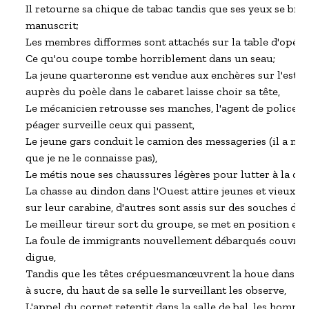
Il retourne sa chique de tabac tandis que ses yeux se broui
manuscrit;

Les membres difformes sont attachés sur la table d'opérat
Ce qu'ou coupe tombe horriblement dans un seau;

La jeune quarteronne est vendue aux enchères sur l'estrad
auprès du poèle dans le cabaret laisse choir sa tête,

Le mécanicien retrousse ses manches, l'agent de police fait
péager surveille ceux qui passent,

Le jeune gars conduit le camion des messageries (il a mon 
que je ne le connaisse pas),

Le métis noue ses chaussures légères pour lutter à la cour
La chasse au dindon dans l'Ouest attire jeunes et vieux les
sur leur carabine, d'autres sont assis sur des souches d'arb
Le meilleur tireur sort du groupe, se met en position et l
La foule de immigrants nouvellement débarqués couvre le
digue,

Tandis que les têtes crépuesmanœuvrent la houe dans le 
à sucre, du haut de sa selle le surveillant les observe,

L'appel du cornet retentit dans la salle de bal, les homme