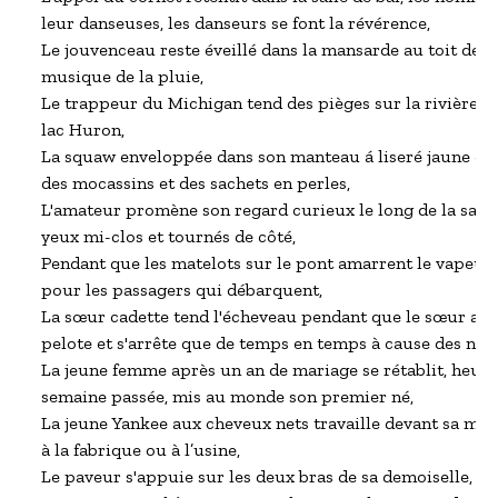
leur danseuses, les danseurs se font la révérence,

Le jouvenceau reste éveillé dans la mansarde au toit de cè
musique de la pluie,

Le trappeur du Michigan tend des pièges sur la rivière qui 
lac Huron,

La squaw enveloppée dans son manteau á liseré jaune offr
des mocassins et des sachets en perles,

L'amateur promène son regard curieux le long de la salle d
yeux mi-clos et tournés de côté,

Pendant que les matelots sur le pont amarrent le vapeur, o
pour les passagers qui débarquent,

La sœur cadette tend l'écheveau pendant que le sœur aînée
pelote et s'arrête que de temps en temps à cause des nœu
La jeune femme après un an de mariage se rétablit, heu - re
semaine passée, mis au monde son premier né,

La jeune Yankee aux cheveux nets travaille devant sa mach
à la fabrique ou à l’usine,

Le paveur s'appuie sur les deux bras de sa demoiselle, le 