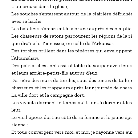
trou creusé dans la glace,

Les souches s’entassent autour de la clairière défrichée, l
avec sa hache

Les bateliers s’amarrent à la brune auprès des peupliers o
Les chasseurs de ratons parcourent les régions de la riviè
que draîne le Tennessee, ou celle de l’Arkansas,

Des torches brillent dans les ténèbres qui enveloppent le
l’Altamahaw,

Des patriarches sont assis à table du souper avec leurs fils 
et leurs arrière-petits-fils autour d’eux,

Derrière des murs de torchis, sous des tentes de toile, se r
chasseurs et les trappeurs après leur journée de chasse,

La ville dort et la campagne dort,

Les vivants dorment le temps qu’ils ont à dormir et les m
leur,

Le vieil époux dort au côté de sa femme et le jeune époux 
sienne ;

Et tous convergent vers moi, et moi je rayonne vers eux,
