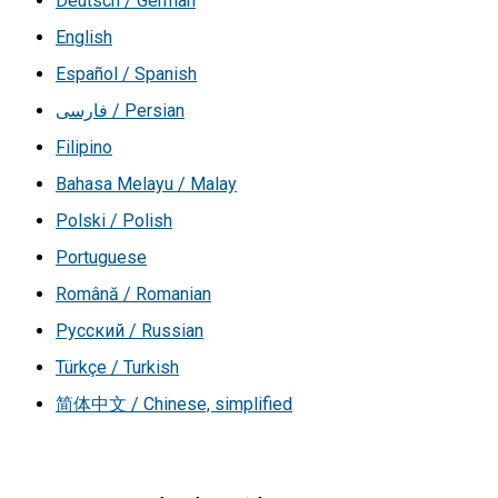
Deutsch / German
English
Español / Spanish
فارسی / Persian
Filipino
Bahasa Melayu / Malay
Polski / Polish
Portuguese
Română / Romanian
Русский / Russian
Türkçe / Turkish
简体中文 / Chinese, simplified