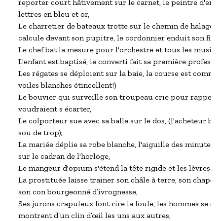
reporter court hâtivement sur le carnet, le peintre d'ense
lettres en bleu et or,

Le charretier de bateaux trotte sur le chemin de halage, l
calcule devant son pupitre, le cordonnier enduit son fil de
Le chef bat la mesure pour l'orchestre et tous les musicien
L'enfant est baptisé, le converti fait sa première profession
Les régates se déploient sur la baie, la course est comme
voiles blanches étincellent!)

Le bouvier qui surveille son troupeau crie pour rappeler 
voudraient s écarter,

Le colporteur sue avec sa balle sur le dos, (l'acheteur ba
sou de trop);

La mariée déplie sa robe blanche, l'aiguille des minutes s
sur le cadran de l'horloge,

Le mangeur d'opium s'étend la tête rigide et les lèvres ent
La prostituée laisse trainer son châle à terre, son chapea
son con bourgeonné d’ivrognesse,

Ses jurons crapuleux font rire la foule, les hommes se gaus
montrent d’un clin d’œil les uns aux autres,
