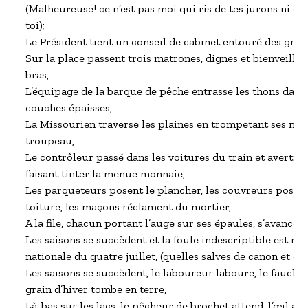
(Malheureuse! ce n’est pas moi qui ris de tes jurons ni qu
toi);

Le Président tient un conseil de cabinet entouré des grand
Sur la place passent trois matrones, dignes et bienveillant
bras,

L’équipage de la barque de pêche entrasse les thons dans l
couches épaisses,

La Missourien traverse les plaines en trompetant ses marc
troupeau,

Le contrôleur passé dans les voitures du train et avertit l
faisant tinter la menue monnaie,

Les parqueteurs posent le plancher, les couvreurs posent l
toiture, les maçons réclament du mortier,

A la file, chacun portant l’auge sur ses épaules, s’avancen l
Les saisons se succèdent et la foule indescriptible est réunie
nationale du quatre juillet, (quelles salves de canon et de
Les saisons se succèdent, le laboureur laboure, le faucheur
grain d’hiver tombe en terre,

Là-bas sur les lacs, le pêcheur de brochet attend, l’œil aux