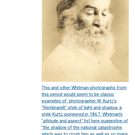
This and other Whitman photographs from
this period would seem to be classic
examples of photographer W. Kurtz's
"Rembrandt" style of light and shadow, a
style Kurtz pioneered in 1867. Whitman's
"attitude and aspect" [is] here suggestive of
"the shadow of the national catastrophe,
which was to crush him as well as so many