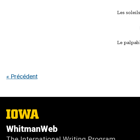
Les soleil
            
Le palpabl
« Précédent
The
University
of
WhitmanWeb
Iowa
The International Writing Program