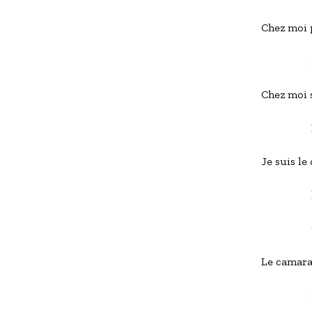
Chez moi p
            
Chez moi s
           
Je suis le
           
               
Le camara
           