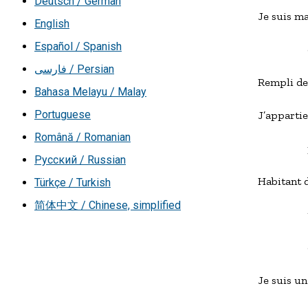
Deutsch / German
Je suis ma
English
Español / Spanish
             
فارسی / Persian
Rempli de 
Bahasa Melayu / Malay
Portuguese
J’appartie
Română / Romanian
           
Русский / Russian
Habitant d
Türkçe / Turkish
简体中文 / Chinese, simplified
           
             
Je suis u