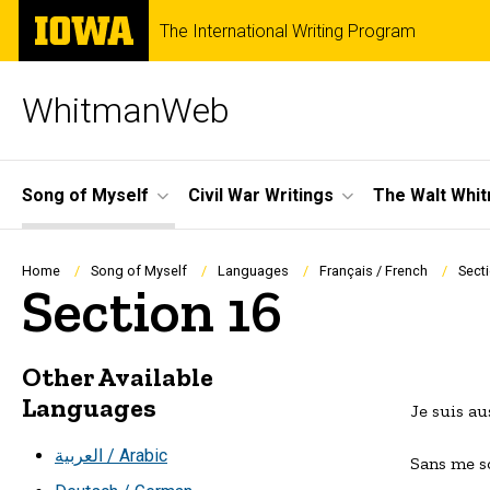
Skip
The
The International Writing Program
to
University
main
of
content
Iowa
WhitmanWeb
Site
Song of Myself
Civil War Writings
The Walt Whi
Main
Navigation
Breadcrumb
Home
Song of Myself
Languages
Français / French
Sect
Section 16
Other Available
Languages
Je suis au
العربية / Arabic
Sans me so