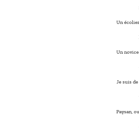
            
Un écolier
             
Un novice
            
Je suis de
            
Paysan, ou
              