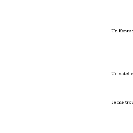
           
            
Un Kentuck
           
             
Un batelie
            
Je me tro
           
           