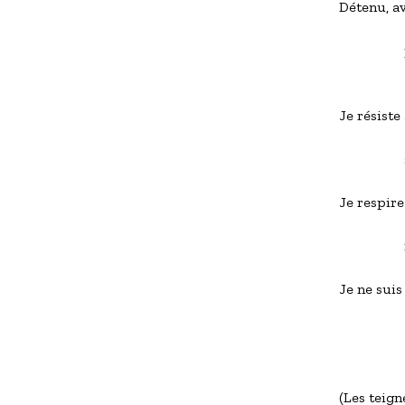
Détenu, av
               
Je résiste
                
Je respire
               
Je ne suis
              
(Les teign