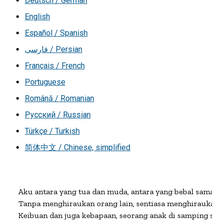
Deutsch / German
English
Español / Spanish
فارسی / Persian
Français / French
Portuguese
Română / Romanian
Русский / Russian
Türkçe / Turkish
简体中文 / Chinese, simplified
Aku antara yang tua dan muda, antara yang bebal sama sep
Tanpa menghiraukan orang lain, sentiasa menghiraukan or
Keibuan dan juga kebapaan, seorang anak di samping seo