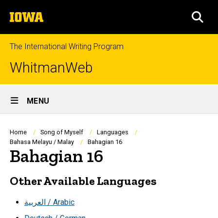
Skip
The
to
SEA
University
main
of
content
Iowa
The International Writing Program
WhitmanWeb
Site
MENU
Main
Navigation
Breadcrumb
Home
Song of Myself
Languages
Bahasa Melayu / Malay
Bahagian 16
Bahagian 16
Other Available Languages
العربية / Arabic