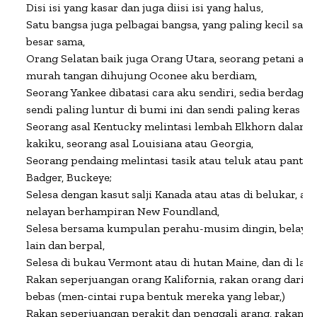
Disi isi yang kasar dan juga diisi isi yang halus,

Satu bangsa juga pelbagai bangsa, yang paling kecil sama
besar sama,

Orang Selatan baik juga Orang Utara, seorang petani acuh
murah tangan dihujung Oconee aku berdiam,

Seorang Yankee dibatasi cara aku sendiri, sedia berdagang
sendi paling luntur di bumi ini dan sendi paling keras di b
Seorang asal Kentucky melintasi lembah Elkhorn dalam sa
kakiku, seorang asal Louisiana atau Georgia,

Seorang pendaing melintasi tasik atau teluk atau pantai, 
Badger, Buckeye;

Selesa dengan kasut salji Kanada atau atas di belukar, at
nelayan berhampiran New Foundland,

Selesa bersama kumpulan perahu-musim dingin, belayar 
lain dan berpal,

Selesa di bukau Vermont atau di hutan Maine, dan di lada
Rakan seperjuangan orang Kalifornia, rakan orang dari Ba
bebas (men-cintai rupa bentuk mereka yang lebar,)

Rakan seperjuangan perakit dan penggali arang, rakan se