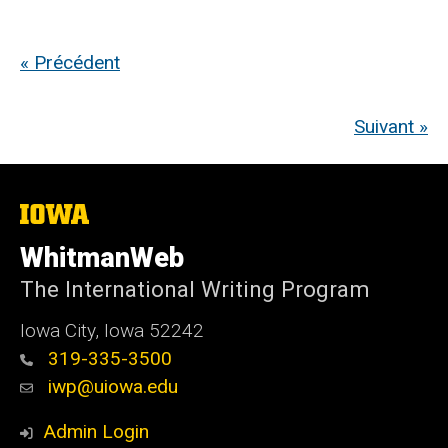
« Précédent
Suivant »
The
University
of
WhitmanWeb
Iowa
The International Writing Program
Iowa City, Iowa 52242
319-335-3500
iwp@uiowa.edu
Admin Login