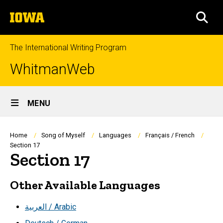
Skip
The
to
SEA
University
main
of
content
Iowa
The International Writing Program
WhitmanWeb
Site
MENU
Main
Navigation
Breadcrumb
Home
Song of Myself
Languages
Français / French
Section 17
Section 17
Other Available Languages
العربية / Arabic