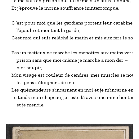
Je me vois en prison sous la forme d’un autre homme,

Et j’éprouve la morne souffrance ininterrompue.

C ‘est pour moi que les gardiens portent leur carabine sur
    l’épaule et montent la garde,

C’est moi qui suis relâché le matin et mis aux fers le soir.  
Pas un factieux ne marche les menottes aux mains vers la

    prison sans que moi-même je marche à mon der –

    nier soupir,

Mon visage est couleur de cendres, mes muscles se nouent
    les gens s’éloignent de moi. 

Les quémandeurs s’incarnent en moi et je m’incarne en eu
Je tends mon chapeau, je reste là avec une mine honteuse,
    et je mendie.