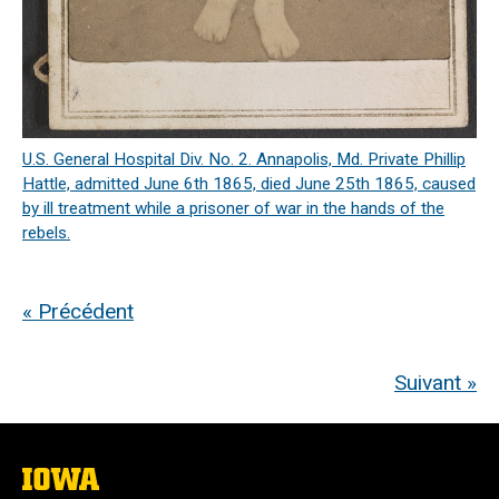
U.S. General Hospital Div. No. 2. Annapolis, Md. Private Phillip
Hattle, admitted June 6th 1865, died June 25th 1865, caused
by ill treatment while a prisoner of war in the hands of the
rebels.
« Précédent
Suivant »
The
University