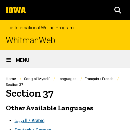
Skip
The
to
SEA
University
main
of
content
Iowa
The International Writing Program
WhitmanWeb
Site
MENU
Main
Navigation
Breadcrumb
Home
Song of Myself
Languages
Français / French
Section 37
Section 37
Other Available Languages
العربية / Arabic