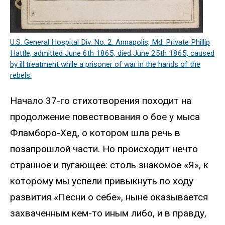
U.S. General Hospital Div. No. 2. Annapolis, Md. Private Phillip
Hattle, admitted June 6th 1865, died June 25th 1865, caused
by ill treatment while a prisoner of war in the hands of the
rebels.
Начало 37-го стихотворения походит на
продолжение повествования о бое у мыса
Фламборо-Хед, о котором шла речь в
позапрошлой части. Но происходит нечто
странное и пугающее: столь знакомое «Я», к
которому мы успели привыкнуть по ходу
развития «Песни о себе», ныне оказывается
захваченным кем-то иным либо, и в правду,