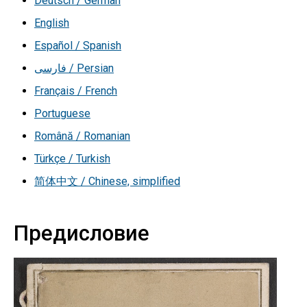
Deutsch / German
English
Español / Spanish
فارسی / Persian
Français / French
Portuguese
Română / Romanian
Türkçe / Turkish
简体中文 / Chinese, simplified
Предисловие