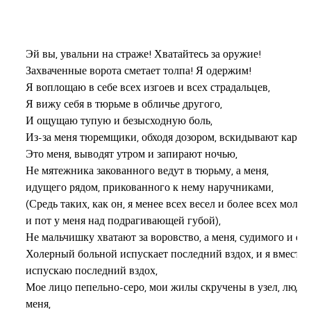
Эй вы, увальни на страже! Хватайтесь за оружие!

Захваченные ворота сметает толпа! Я одержим!

Я воплощаю в себе всех изгоев и всех страдальцев,

Я вижу себя в тюрьме в обличье другого,

И ощущаю тупую и безысходную боль,

Из-за меня тюремщики, обходя дозором, вскидывают караби
Это меня, выводят утром и запирают ночью,

Не мятежника закованного ведут в тюрьму, а меня,

идущего рядом, прикованного к нему наручниками,

(Средь таких, как он, я менее всех весел и более всех молчал
и пот у меня над подрагивающей губой),

Не мальчишку хватают за воровство, а меня, судимого и осу
Холерный больной испускает последний вздох, и я вместе с
испускаю последний вздох,

Мое лицо пепельно-серо, мои жилы скручены в узел, люди б
меня,
