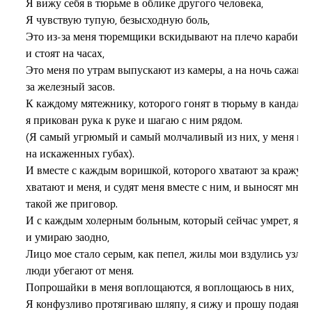
Я вижу себя в тюрьме в облике другого человека,

Я чувствую тупую, безысходную боль,

Это из-за меня тюремщики вскидывают на плечо карабины

и стоят на часах,

Это меня по утрам выпускают из камеры, а на ночь сажают

за железный засов.

К каждому мятежнику, которого гонят в тюрьму в кандалах,
я прикован рука к руке и шагаю с ним рядом.

(Я самый угрюмый и самый молчаливый из них, у меня пот
на искаженных губах).

И вместе с каждым воришкой, которого хватают за кражу,

хватают и меня, и судят меня вместе с ним, и выносят мне

такой же приговор.

И с каждым холерным больным, который сейчас умрет, я ле
и умираю заодно,

Лицо мое стало серым, как пепел, жилы мои вздулись узлами
люди убегают от меня.

Попрошайки в меня воплощаются, я воплощаюсь в них,

Я конфузливо протягиваю шляпу, я сижу и прошу подаяния