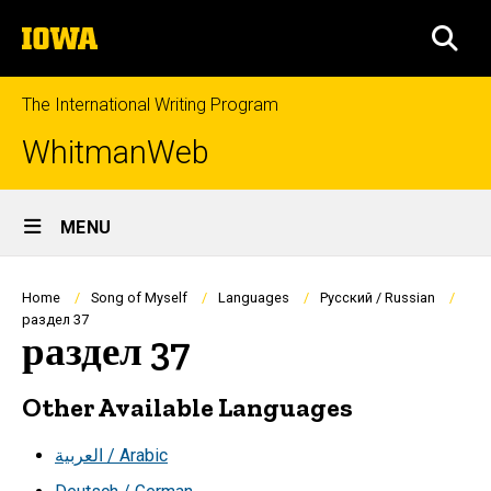
Skip
The
to
SEA
University
main
of
content
Iowa
The International Writing Program
WhitmanWeb
Site
MENU
Main
Navigation
Breadcrumb
Home
Song of Myself
Languages
Русский / Russian
раздел 37
раздел 37
Other Available Languages
العربية / Arabic