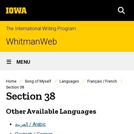
Skip
The
to
SEA
University
main
of
content
Iowa
The International Writing Program
WhitmanWeb
Site
MENU
Main
Navigation
Breadcrumb
Home
Song of Myself
Languages
Français / French
Section 38
Section 38
Other Available Languages
العربية / Arabic