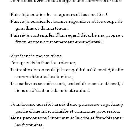
Je me découvre à deuz doigts d’une commune erreur.

Puissé-je oublier les moqueurs et les insultes !

Puissé-je oublier les larmes répandues et les coups de

    gourdins et de marteaux !

Puissé-je contempler d’un regard détaché ma propre cruc
    fixion et mon couronnement ensanglanté !

A présent je me souviens,

Je reprends la fraction retenue,

La tombe de roc multiplie ce qui lui a été confié, à elle

    comme à toutes les tombes,

Les cadavres se redressent, les balafres se cicatrisent, les

    liens se détachent de moi et roulent.

Je m’avance aussitôt armé d’une puissance suprême, je fai
    partie d’une interminable et commune procession,

Nous parcourons l’intérieur et la côte et franchissons tou
    les frontières,
