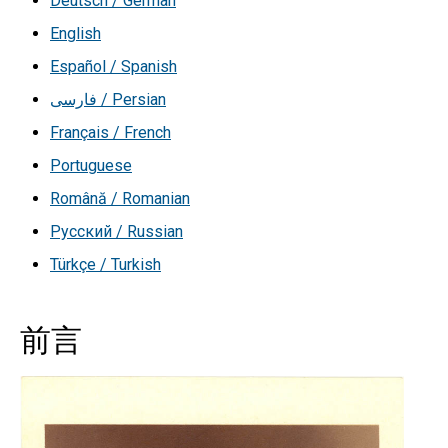
Deutsch / German
English
Español / Spanish
فارسی / Persian
Français / French
Portuguese
Română / Romanian
Русский / Russian
Türkçe / Turkish
前言