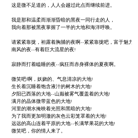
这是微不足道的，人人会越过此点而继续前进。

我是那和温柔而渐渐昏暗的黑夜一同行走的人，

我向着那被黑夜掌握了一半的大地和海洋呼唤。

请紧紧靠拢，袒露着胸脯的夜啊--紧紧靠拢吧，富于魅力和营
南风的夜--有着巨大流星的夜!

寂静而打着瞌睡的夜--疯狂而赤身裸体的夏夜啊。

微笑吧!啊，妖娆的、气息清凉的大地!

生长着沉睡着饱含液汁的树木的大地!

夕阳已西落的大地--山巅被雾气覆盖着的大地!

满月的晶体微带蓝色的大地!

河里的潮水掩映着光照和黑暗的大地!

为了我而更加明澈的灰色云彩笼罩着的大地!

远远的高山连着平原的大地--长满苹果花的大地!

微笑吧，你的情人来了。
