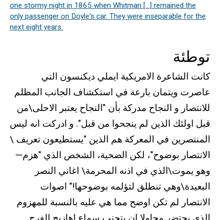
one stormy night in 1865 when Whitman [...] remained the
only passenger on Doyle's car. They were inseparable for the
next eight years.
توطئة
كانت الشاعرة الامريكية ايملي ديكنسون التي
عاصرت ويتمان بارعة في استكشاف الجانب المظلم
للانتصار و النجاح مدركة بأن "النجاح يعتبر الاحلى\من
قبل اولئك الذين لم ينجحوا من قبل". و ادركت انه ليس
المنتصرين في المعركة هم الذين "يستطيعون تعريف \
الانتصار بوضوح"، لكن الضحية، الشخص الذي "هزم—
وهو يموت\الذي في اذنه المحرمة\ اغاني النصر
البعيدة\وهي تنطلق لتؤلمه بوضوحها!" اصوات
الانتصار لم تكن اوضح مما هي عليه بالنسبة للمهزوم
الذي يحتضر محاولا ان يتجنب سماع اهازيج الفرح