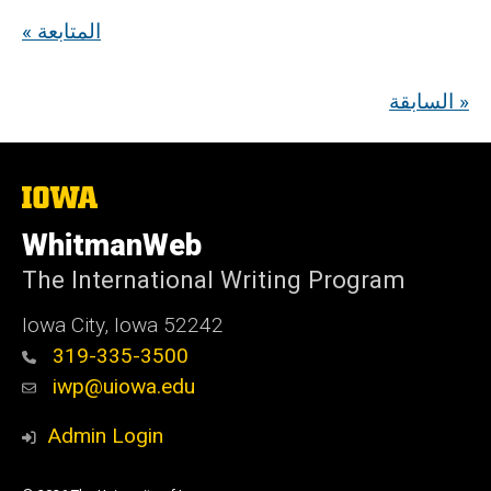
« المتابعة
السابقة »
The
University
of
WhitmanWeb
Iowa
The International Writing Program
Iowa City, Iowa 52242
319-335-3500
iwp@uiowa.edu
Admin Login