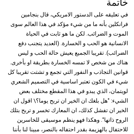
خاتمة
في تعليقه على الدستور الامريكي، قال بنجامين
فرانكلين بأنه ما من شيء مؤكد في هذا العالم سوى
الموت و الضرائب. لكن ما هو ثابت في الحياة
الانسانية هو الحب و الخسارة. (العديد يتجنب دفع
الضرائب). تقريبا الجميع يعيش حالة الحب و ليس
هناك من شخص لا تمسه الخسارة بطريقة او بأخرى.
قوانين التجاذب و النفور التي تجمع و تشتت تقريبا كل
شيء في الكون تعتبر اساسية في التصميم الشعري
لويتمان، الذي يبدو في هذا المقطع مختلف بعض
الشيء: "هل بلغك ان الخير ان تربح يوما؟\ اقول ان
الخير ان تفشل كذلك، ان المعارك تخسر و تربح بتلك
الروح ذاتها". وهكذا فهو ينظم موسيقى للخاسرين
للاحتفال بالهزيمة بقدر احتفاله بالنصر، مبينا لنا بأننا