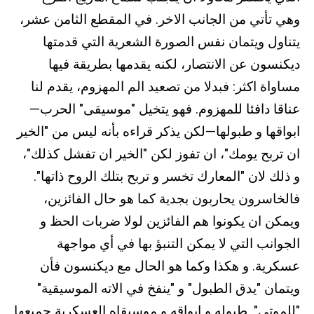
وهي تأتي من الجانب الاخر. في المقطع الثامن عشر،
يتناول ويتمان نفس الصورة الشعرية التي قدمتها
ديكنسون عن الانتصار، لكنه يقدمها بطريقة فيها
مساواة اكثر: فبدلا من تصعيد الم المهزوم، يقدم لنا
عناقا دافئا للمهزوم. فهو يتخيل "موسيقى" الحرب—
ابواقها و طبولها—لكن يذكر قراءه بأنه ليس من "الخير
ان تربح يومك"، ان تفوز لكن "الخير ان تفشل كذلك"،
و ذلك لان "المعارك تخسر و تربح بتلك الروح ذاتها".
فالخاسرون يحاربون بجدية كما هو حال الفائزين،
ويمكن ان يكونوا هم الفائزين لولا ضربات الحظ و
الجوانب التي لا يمكن التنبؤ بها في أي مواجهة
عسكرية. و هكذا وكما هو الحال مع ديكنسون فأن
ويتمان "يدق الطبول" و "ينفخ في الاته الموسيقية"
"للموتى". طبوله و ابواقه و موسيقاه العسكرية جميعها