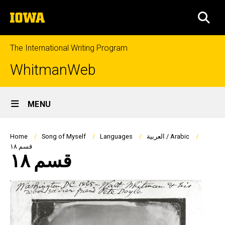
Skip
The
to
SEA
University
main
of
content
Iowa
The International Writing Program
WhitmanWeb
Site
MENU
Main
Navigation
Breadcrumb
العربية / Arabic
Languages
Song of Myself
Home
قسم ١٨
قسم ١٨