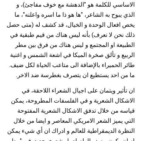
الاساسي للكلمة هو "الدهشة مع خوف مفاجئ)، و
الذي يبوح به الشاعر، "ها هو ذا ما اسره واعلنه"، ما
يخص افعال الوحدة و الخيال، قد كشف له (متى حصل
ذلك نحن لا نعرف) بأنه ليس هناك من قيم طبقية في
الطبيعة او المجتمع و ليس هناك من فرق بين مطر
الربيع و تألق صخرة الميكا في اشعة الشمس و اغنية
طائر الحميراء بالإضافة الى متاعب الحياة لكل ضيف.
ما من احد يستطيع ان يتصرف بغطرسة ضد الاخر.
ان تأثير ويتمان على اجيال الشعراء اللاحقة، في
الاشكال الشعرية و في الفلسفات المطروحة، يمكن
قياسه من خلال تدفق الاشكال الشعرية المفتوحة
التي يميز الشعر الامريكي المعاصر و ايضا من خلال
النظرة الديمقراطية للعالم و ادراك ان أي شيء يمكن
له ان يكون مصدر الهام لعمل شعري جديد. في "مطر