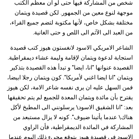
شخص من المشاركة فيها حتى لو ان معظم الكتب
موجهة لنوع معين من الجمهور. لكن قصيدة ويتمان
مختلفة بشكل خاص، لأنها مكتوبة لتضم جميع القراء،
من العبد الى الآثم الى اللص و حتى الغانية.
الشاعر الامريكي الاسود لانغستون هيوز كتب قصيدة
استجابة لدعوة ويتمان لإقامة وليمة عشاء ديمقراطية.
القصيدة عنوانها "انا، ايضا" و تبدأ هذه القصيدة بتذكير
ويتمان "انا ايضا اغني لأمريكا". كون ويتمان رجلا ابيضا،
فمن السهل عليه ان يرى نفسه شاعر الامة، لكن هيوز
يقترح بأن مائدة ويتمان المعدة للجميع لم يتم تحقيقها
بعد: "انا الشقيق الاسود\ يرسلونني الى المطبخ لأكل
هناك\ عندما يأتينا ضيوف". كونه لا يزال مستبعد من
المشاركة في المائدة الديمقراطية، فأن الراوي
الاسود في قصيدة هيوز يتوقع مجيء ذلك اليوم عندما