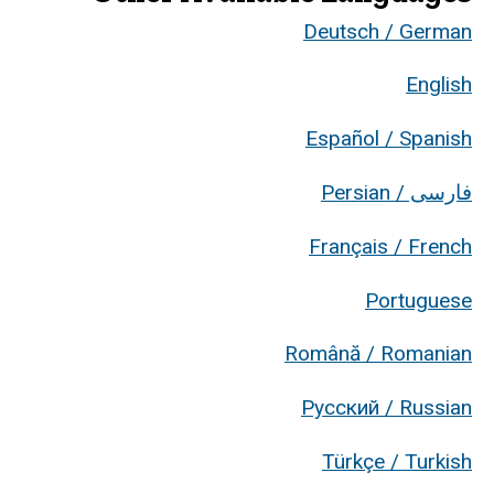
Deutsch / German
English
Español / Spanish
فارسی / Persian
Français / French
Portuguese
Română / Romanian
Русский / Russian
Türkçe / Turkish