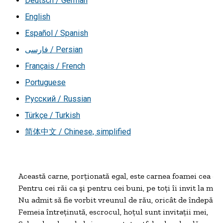
Deutsch / German
English
Español / Spanish
فارسی / Persian
Français / French
Portuguese
Русский / Russian
Türkçe / Turkish
简体中文 / Chinese, simplified
Această carne, porţionată egal, este carnea foamei cea de to
Pentru cei răi ca şi pentru cei buni, pe toţi îi invit la mine.
Nu admit să fie vorbit vreunul de rău, oricât de îndepărtat
Femeia întreţinută, escrocul, hoţul sunt invitaţii mei,
