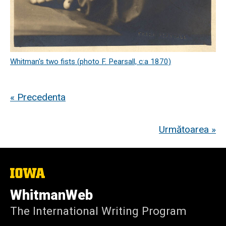
Whitman's two fists (photo F. Pearsall, c:a 1870)
« Precedenta
Următoarea »
The
University
of
WhitmanWeb
Iowa
The International Writing Program