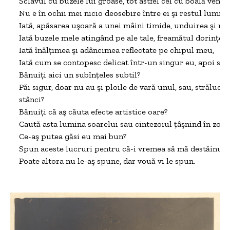
Sclavul cu buzele lui groase, tot astfel cel cu boală veneric
Nu e în ochii mei nicio deosebire între ei şi restul lumii.

Iată, apăsarea uşoară a unei mâini timide, unduirea şi mi
Iată buzele mele atingând pe ale tale, freamătul dorinţei m
Iată înălţimea şi adâncimea reflectate pe chipul meu,

Iată cum se contopesc delicat într-un singur eu, apoi se d
Bănuiţi aici un subînţeles subtil?

Păi sigur, doar nu au şi ploile de vară unul, sau, strălucit
stânci?

Bănuiţi că aş căuta efecte artistice oare?

Caută asta lumina soarelui sau cintezoiul ţâşnind în zori 
Ce-aş putea găsi eu mai bun?

Spun aceste lucruri pentru că-i vremea să mă destăinui.

Poate altora nu le-aş spune, dar vouă vi le spun.