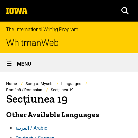
Skip
The
to
SEA
University
main
of
content
Iowa
The International Writing Program
WhitmanWeb
Site
MENU
Main
Navigation
Breadcrumb
Home
Song of Myself
Languages
Română / Romanian
Secțiunea 19
Secțiunea 19
Other Available Languages
العربية / Arabic