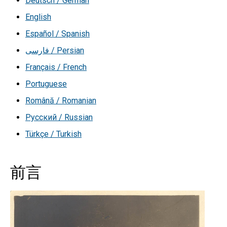
Deutsch / German
English
Español / Spanish
فارسی / Persian
Français / French
Portuguese
Română / Romanian
Русский / Russian
Türkçe / Turkish
前言