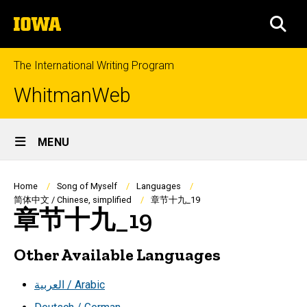
Skip
The
to
SEA
University
main
of
content
Iowa
The International Writing Program
WhitmanWeb
Site
MENU
Main
Navigation
Breadcrumb
Home
Song of Myself
Languages
简体中文 / Chinese, simplified
章节十九_19
章节十九_19
Other Available Languages
العربية / Arabic