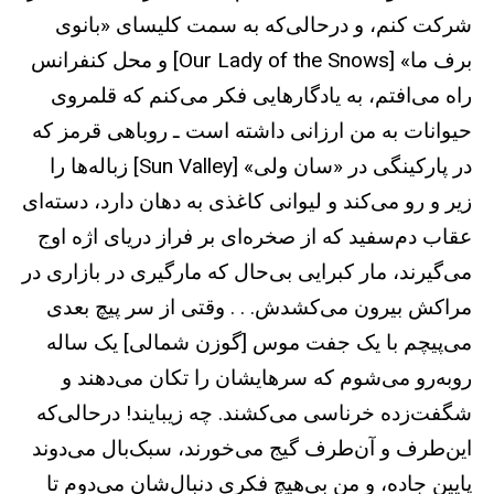
شرکت کنم، و درحالی‌که به سمت کلیسای «بانوی
برف ما» [Our Lady of the Snows] و محل کنفرانس
راه می‌افتم، به یادگارهایی فکر می‌کنم که قلمروی
حیوانات به من ارزانی داشته است ـ روباهی قرمز که
در پارکینگی در «سان ولی» [Sun Valley] زباله‌ها را
زیر و رو می‌کند و لیوانی کاغذی به دهان دارد، دسته‌ای
عقاب دم‌سفید که از صخره‌ای بر فراز دریای اژه اوج
می‌گیرند، مار کبرایی بی‌حال که مارگیری در بازاری در
مراکش بیرون می‌کشدش. . . وقتی از سر پیچ بعدی
می‌پیچم با یک جفت موس [گوزن شمالی] یک ساله
روبه‌رو می‌شوم که سرهایشان را تکان می‌دهند و
شگفت‌زده خرناسی می‌کشند. چه زیبایند! درحالی‌که
این‌طرف و آن‌طرف گیج می‌خورند،‌ سبک‌بال می‌دوند
پایین جاده، و من بی‌هیچ فکری دنبال‌شان می‌دوم تا