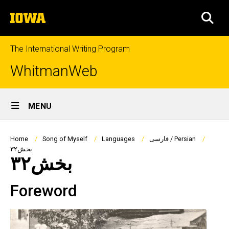
Skip
The
to
SEA
University
main
of
content
Iowa
The International Writing Program
WhitmanWeb
Site
MENU
Main
Navigation
Breadcrumb
فارسی / Persian
Languages
Song of Myself
Home
بخش۳۲
بخش۳۲
Foreword