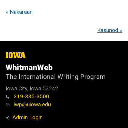
« Nakaraan
Kasunod »
The
University
of
WhitmanWeb
Iowa
The International Writing Program
Iowa City, Iowa 52242
319-335-3500
iwp@uiowa.edu
Admin Login