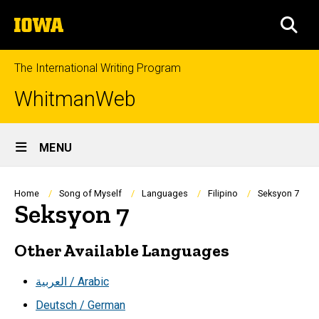
Skip
The
to
SEA
University
main
of
content
Iowa
The International Writing Program
WhitmanWeb
Site
MENU
Main
Navigation
Breadcrumb
Home
Song of Myself
Languages
Filipino
Seksyon 7
Seksyon 7
Other Available Languages
العربية / Arabic
Deutsch / German