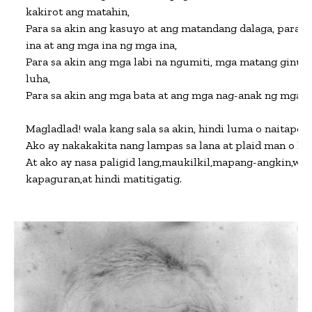
kakirot ang matahin,

Para sa akin ang kasuyo at ang matandang dalaga, para sa
ina at ang mga ina ng mga ina,

Para sa akin ang mga labi na ngumiti, mga matang ginul
luha,

Para sa akin ang mga bata at ang mga nag-anak ng mga ba
Magladlad! wala kang sala sa akin, hindi luma o naitapon,

Ako ay nakakakita nang lampas sa lana at plaid man o hind
At ako ay nasa paligid lang,maukilkil,mapang-angkin,wala
kapaguran,at hindi matitigatig.