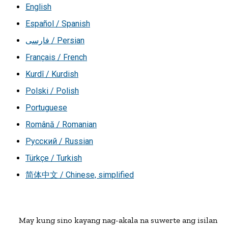
English
Español / Spanish
فارسی / Persian
Français / French
Kurdî / Kurdish
Polski / Polish
Portuguese
Română / Romanian
Русский / Russian
Türkçe / Turkish
简体中文 / Chinese, simplified
May kung sino kayang nag-akala na suwerte ang isilang?
