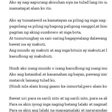
Ako ay nag-aapurang abisuhan siya na tulad lang ito ng s
mamatay,at alam ko ito.

Ako ay tumatawid sa kamatayan sa piling ng mga nag-aag
pagsilang sa piling ng bagong paligong sanggol,at hindi a
pagitan ng aking sumbrero at mga bota,

At tumutunghay sa sari-saring bagay,walang dalawang ma
bawat isa ay mabuti,

Ang mundo ay mabuti at ang mga bituin ay mabuti,at laha
kasudlong ay mabubuti.

Hindi ako isang mundo o isang kasudlong ng isang mundo
Ako ang katambal at kasamahan ng bayan, pawang inmortal
matarok lamang tulad ko,

(Hindi nila alam kung gaano ka-inmortal,pero alam ko.)

Bawat uri para sa sarili nito at ng sarili nito, para sa akin 
Para sa akin iyong mga naging batang lalaki at nagmahal 
Para sa akin ang lalaki na mapagmalaki at nararamdaman