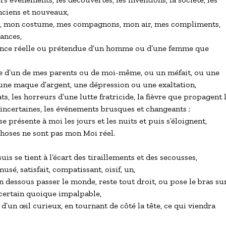
ciens et nouveaux,

, mon costume, mes compagnons, mon air, mes compliments, 

nces,

rence réelle ou prétendue d’un homme ou d’une femme que 

e d’un de mes parents ou de moi-même, ou un méfait, ou une 

une maque d’argent, une dépression ou une exaltation,

s, les horreurs d’une lutte fratricide, la fièvre que propagent le
incertaines, les événements brusques et changeants ;

se présente à moi les jours et les nuits et puis s’éloignent,

hoses ne sont pas mon Moi réel.

uis se tient à l’écart des tiraillements et des secousses,

usé, satisfait, compatissant, oisif, un,

 dessous passer le monde, reste tout droit, ou pose le bras sur 
certain quoique impalpable,

d’un œil curieux, en tournant de côté la tête, ce qui viendra 
