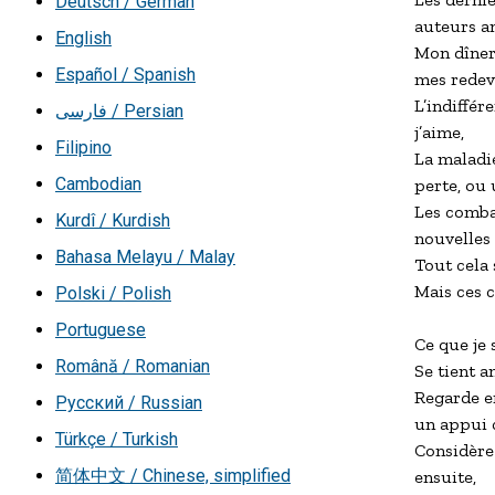
Deutsch / German
auteurs an
English
Mon dîner
Español / Spanish
mes redeva
L’indiffé
فارسی / Persian
j’aime,

Filipino
La maladi
Cambodian
perte, ou 
Les combat
Kurdî / Kurdish
nouvelles 
Bahasa Melayu / Malay
Tout cela 
Mais ces c
Polski / Polish
Portuguese
Ce que je s
Română / Romanian
Se tient am
Regarde en
Русский / Russian
un appui 
Türkçe / Turkish
Considère 
简体中文 / Chinese, simplified
ensuite,
