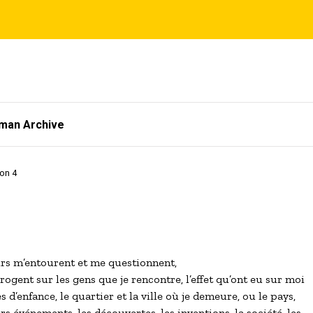
tman Archive
ion 4
rs m’entourent et me questionnent,

rrogent sur les gens que je rencontre, l’effet qu’ont eu sur moi 

 d’enfance, le quartier et la ville où je demeure, ou le pays,

rs événements, les découvertes, les inventions, la société, les 
