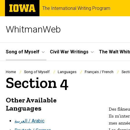
Skip
The
The International Writing Program
to
University
main
of
content
Iowa
WhitmanWeb
Site
Song of Myself
Civil War Writings
The Walt Whi
Main
Navigation
Breadcrumb
Home
Song of Myself
Languages
Français / French
Sect
Section 4
Other Available
Languages
Des flâneu
Ils m’inte
العربية / Arabic
mes années
Les dernie