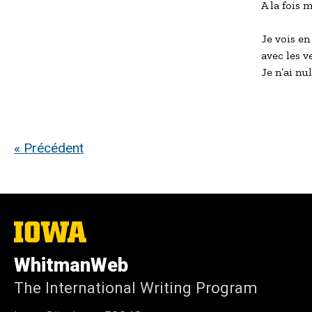
A la fois m
Je vois en
avec les v
Je n’ai nu
« Précédent
The
University
of
WhitmanWeb
Iowa
The International Writing Program