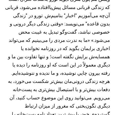
که زندگی قربانی مسائل پيش‌پاافتاده می‌شود، قربانی
آن‌چه می‌آموزيم "اخبار" بناميم‌ش. تورو در "زندگی
بدون قاعده" می‌نويسد: «وقتی زندگی ديگر درونی و
خصوصی نباشد، گفت‌وگو تبديل به غيبت محض
می‌شود.» «ما به ندرت مردی را می‌بينيم که می‌تواند
اخباری برايمان بگويد که در روزنامه نخوانده يا
همسايه‌ش برايش نگفته است؛ و تنها تفاوت بين ما و
ديگری معمولاً در اين است که او روزنامه را ديده يا
رفته بيرون چايي نوشيده، و ما نديده‌ و ننوشيده‌ايم.
هرچه زندگی درونی‌مان بيش‌تر شکست می‌خورد، به
دفعات بيش‌تر و با استيصال بيش‌تری به پست‌خانه
می‌رويم. می‌توانيد روی اين موضوع حساب کنيد، آن
ديگری نگون‌بختی که مغرور از ميزان ارتباط
گسترده‌ی خود، با بيش‌ترين تعداد نامه پست‌خانه را