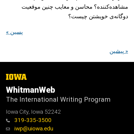
مشاهده‌کننده؟ محاسن و معايب چنين موقعيت
دوگانه‌‌‌ی خويشتن چيست؟
« پسین
پیشین »
The
University
of
WhitmanWeb
Iowa
The International Writing Program
Iowa City, Iowa 52242
319-335-3500
iwp@uiowa.edu