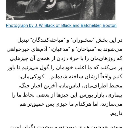
Photograph by J. W. Black of Black and Batchelder, Boston
در اين بخش "سخنوران" و "مباحثه‌کنندگان" تبديل
می‌شوند به "سياحان" و "مدعيان،" آدم‌هاي خيرخواهی
که روزهای‌مان را با حرف زدن از همه‌ی آن چيزهايي
پر می‌کنند که ما اغلب خودمان را گول می‌زنيم تا باور
کنيم واقعاً ازشان ساخته شده‌ايم ــ کودکی‌مان،
محيط اطراف‌مان، لباس‌مان، آخرين اخبار جنگ،
بيماری، بازار بورس. اين چيزها از بعضی لحاظ ما را
می‌سازند، اما هرکدام ما چيزی بس عميق‌تر هم
داريم.
ويمتن هم‌چون هنری ديويد تورو به‌شدت نگران است