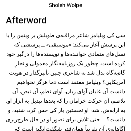
Sholeh Wolpe
Afterword
سی کی ويليامزِ شاعر مراقبه‌ی طويلش بر ويتمن را با
اين پرسش آغاز می‌کند: «موسيقی» ــ پرسشی که
نسل‌های متمادی خواننده‌ها و نويسنده‌ها را درگير خود
کرده است. چطور يک روزنامه‌نگار معمولی و نجارِ
گاه‌به‌گاه بدل شد به شاعری چنين تأثيرگذار در هويت
آمريکايي؟ ويليامز معتقد است «ما هرگز نخواهيم
دانست آن غليان آوای زبان، آوای نظم، آن نبض، آن
تلاطم، آن حرکت خرامان را که بعدها تبديل به ابزار او،
به ارابه‌ش، شد، او نخستين بار کی حس کرد، شنيد، و
دانست؟ ــ حتی تلاش برای تصور او در حال طرح‌ريزی
آگاهانه‌ی آن تقريباً همان‌قدر شگفت‌انگيز است که