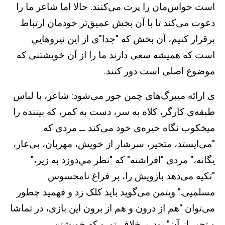
است حواس‌مان را پرت می‌کنند. حالا اما شاعر ما را
دعوت می‌کند تا با آن بخش عميق‌تر خودمان ارتباط
برقرار کنيم، آن بخش که "جدا"ی از اين نيروهايي
است که هميشه سعی دارند ما را از آن خويشتنی که
موضوع اصلی است دور کنند.
ی ارائه میبرگ‌های چمن جور می‌شود: شاعر، با لباس
طبقه‌ی کارگر، کلاه به سر، دست به کمر، که بيننده را
ميخکوب نگاه خيره‌ی خود می‌کند ــ مردی که
"می‌ايستد، متحير، سرشار از خويش، مهربان، بی‌عار،
يگانه،" مردی "افراشته" که "نظر مي‌دوزد به زير،"
"تکيه می‌دهد بازويش را، بر فراغ نامحسوس
مسلمیی." ويتمن می‌گويد بايد کلک زد و فهميد چطور
می‌توان "هم از درون و هم از برون اين بازی، در تماشا
و تحير از آن" بود. برخلاف تورو که خويشتن