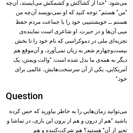
می‌شود: "جدا از کشاکش و کشمکش می‌ايستد، آن‌چه
"من" هستم." توجه کنيد که او نمی‌نويسد آن‌چه من
هستم ــ خويشتنییی خود را با جماعت مردم حفظ
میی آن‌ها و در حيرت. او شاعری است نماينده‌ی
تجربه‌ای ملی در دموکراسی که نام خود را تا بخش
بيست‌وچهارم شعر به زبان نمی‌آورد، و آن‌موقع هم
ديگر به همه‌ی ما بدل شده است: "والت ويمتن، يک
آمريکايي، يکي از آن سرسخت‌هايش، عالمی برای
خود."
Question
می‌توانيد زمان‌هايي را به خاطر بياوريد که حس کرده
باشيد "هم از درون و هم از برون اين بازی، در تماشا و
تحير از آن" هستيد؟ هم شرکت‌کننده و هم