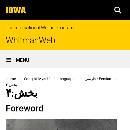
Skip
The
to
SEA
University
main
of
content
Iowa
The International Writing Program
WhitmanWeb
Site
MENU
Main
Navigation
Breadcrumb
فارسی / Persian
Languages
Song of Myself
Home
بخش:۴
بخش:۴
Foreword