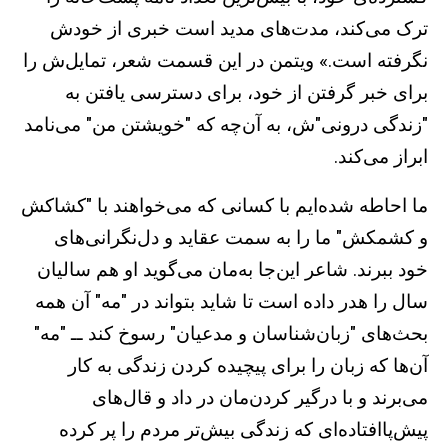
ترک می‌کند، مدت‌های مديد است خبری از خودش
نگرفته است.» ويتمن در اين قسمت شعر، تمايل‌ش را
برای خبر گرفتن از خود، برای دسترسی يافتن به
"زندگی درونی‌"‌ش، به آن‌چه که "خويشتن من" می‌نامد
ابراز می‌کند.
ما احاطه شده‌ايم با کسانی که می‌خواهند با "کشاکش
و کشمکش" ما را به سمت عقايد و دل‌نگرانی‌های
خود ببرند. شاعر اين‌جا به‌مان می‌گويد او هم ساليان
سال را هدر داده است تا شايد بتواند در "مه" آن‌ همه
بحث‌های "زبان‌شناسان و مدعيان" رسوخ کند ــ "مه"
آن‌ها که زبان را برای پيچيده کردن زندگی به کار
می‌برند و با درگير کردن‌مان در داد و قال‌های
پيش‌پاافتاده‌ای که زندگی بيش‌تر مردم را پر کرده