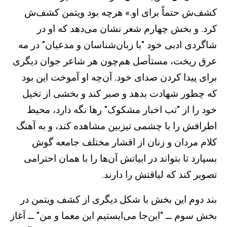
کشف‌ش حتماً برای او.» هرچه بود ويتمن کشف‌ش
کرد. و بخش چهارم شعر نشان می‌دهد که او در
شاگردی ادبی خود "با زبان‌شناسان و مدعيان" در مه
عرق ‌ريخت، مستأصل هم‌چون هر شاعر جوان ديگری
برای پيدا کردن صدای خود. آن‌چه او آموخت اين بود
که چطور شهادت بدهد و صبر کند و بخشی از تخيل
خود را از "تب اخبار مشکوک" رها نگه دارد، محيط
اطرافش را با چشمی تيزبين مشاهده کند، و به آهنگ
کلام مردان و زنان از اقشار مختلف جامعه گوش
بسپارد تا بتواند در ابياتش آن‌ها را با همان احترامی
تصوير کند که لياقتش را دارند.
بند دوم اين بخش با شکل ديگری از کشف ويتمن در
بخش سوم ــ "اين‌جا می‌ايستيم اين معما و من" ــ آغاز