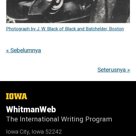
Photograph by J. W. Black of Black and Batchelder, Boston
« Sebelumnya
Seterusnya »
The
University
of
WhitmanWeb
Iowa
The International Writing Program
Iowa City, Iowa 52242