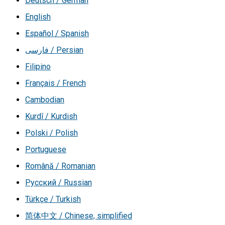
Deutsch / German
English
Español / Spanish
فارسی / Persian
Filipino
Français / French
Cambodian
Kurdî / Kurdish
Polski / Polish
Portuguese
Română / Romanian
Русский / Russian
Türkçe / Turkish
简体中文 / Chinese, simplified