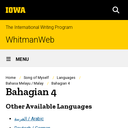
Skip
The
to
SEA
University
main
of
content
Iowa
The International Writing Program
WhitmanWeb
Site
MENU
Main
Navigation
Breadcrumb
Home
Song of Myself
Languages
Bahasa Melayu / Malay
Bahagian 4
Bahagian 4
Other Available Languages
العربية / Arabic