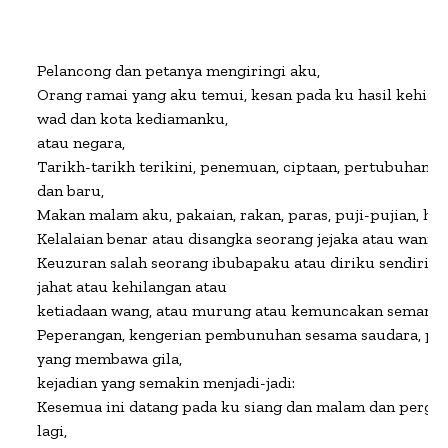
Pelancong dan petanya mengiringi aku,

Orang ramai yang aku temui, kesan pada ku hasil kehidupa
wad dan kota kediamanku,  

atau negara,

Tarikh-tarikh terikini, penemuan, ciptaan, pertubuhan, p
dan baru,

Makan malam aku, pakaian, rakan, paras, puji-pujian, hak,
Kelalaian benar atau disangka seorang jejaka atau wanita y
Keuzuran salah seorang ibubapaku atau diriku sendiri, at
jahat atau kehilangan atau

ketiadaan wang, atau murung atau kemuncakan semangat
Peperangan, kengerian pembunuhan sesama saudara, peris
yang membawa gila,

kejadian yang semakin menjadi-jadi:

Kesemua ini datang pada ku siang dan malam dan pergi da
lagi,
