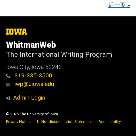
后一页 »
The
University
of
WhitmanWeb
Iowa
The International Writing Program
Iowa City, Iowa 52242
319-335-3500
iwp@uiowa.edu
Admin Login
© 2026 The University of Iowa
Privacy Notice
UI Nondiscrimination Statement
Accessibility