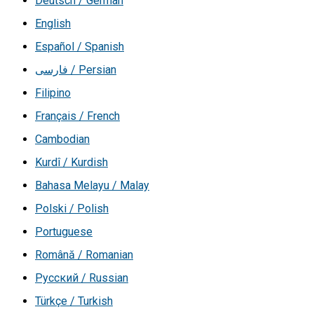
Deutsch / German
English
Español / Spanish
فارسی / Persian
Filipino
Français / French
Cambodian
Kurdî / Kurdish
Bahasa Melayu / Malay
Polski / Polish
Portuguese
Română / Romanian
Русский / Russian
Türkçe / Turkish