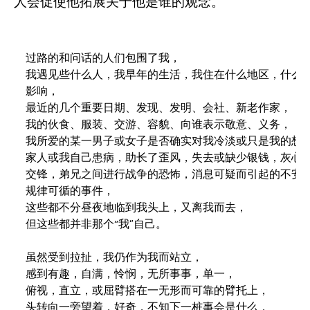
人会促使他拓展关于他是谁的观念。
过路的和问话的人们包围了我，

我遇见些什么人，我早年的生活，我住在什么地区，什么城
影响，

最近的几个重要日期、发现、发明、会社、新老作家，

我的伙食、服装、交游、容貌、向谁表示敬意、义务，

我所爱的某一男子或女子是否确实对我冷淡或只是我的想象
家人或我自己患病，助长了歪风，失去或缺少银钱，灰心丧
交锋，弟兄之间进行战争的恐怖，消息可疑而引起的不安，
规律可循的事件，

这些都不分昼夜地临到我头上，又离我而去，

但这些都并非那个“我”自己。

虽然受到拉扯，我仍作为我而站立，

感到有趣，自满，怜悯，无所事事，单一，

俯视，直立，或屈臂搭在一无形而可靠的臂托上，

头转向一旁望着，好奇，不知下一桩事会是什么，
