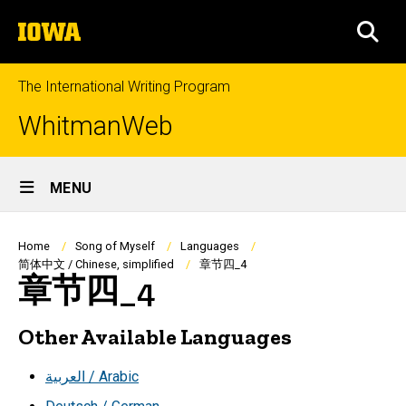
Skip
The
to
SEA
University
main
of
content
Iowa
The International Writing Program
WhitmanWeb
Site
MENU
Main
Navigation
Breadcrumb
Home
Song of Myself
Languages
简体中文 / Chinese, simplified
章节四_4
章节四_4
Other Available Languages
العربية / Arabic