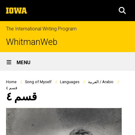
Skip
The
to
SEA
University
main
of
content
Iowa
The International Writing Program
WhitmanWeb
Site
MENU
Main
Navigation
Breadcrumb
العربية / Arabic
Languages
Song of Myself
Home
قسم ٤
قسم ٤