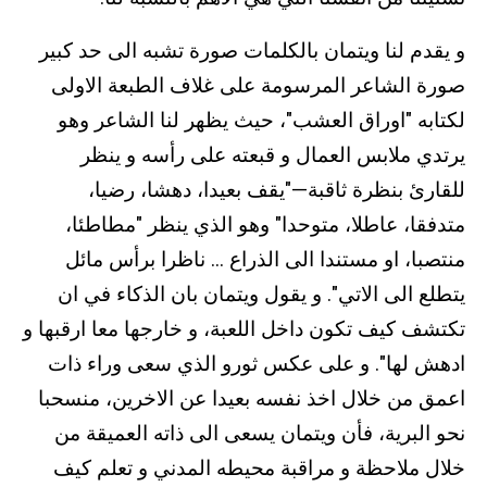
و يقدم لنا ويتمان بالكلمات صورة تشبه الى حد كبير
صورة الشاعر المرسومة على غلاف الطبعة الاولى
لكتابه "اوراق العشب"، حيث يظهر لنا الشاعر وهو
يرتدي ملابس العمال و قبعته على رأسه و ينظر
للقارئ بنظرة ثاقبة—"يقف بعيدا، دهشا، رضيا،
متدفقا، عاطلا، متوحدا" وهو الذي ينظر "مطاطئا،
منتصبا، او مستندا الى الذراع ... ناظرا برأس مائل
يتطلع الى الاتي". و يقول ويتمان بان الذكاء في ان
تكتشف كيف تكون داخل اللعبة، و خارجها معا ارقبها و
ادهش لها". و على عكس ثورو الذي سعى وراء ذات
اعمق من خلال اخذ نفسه بعيدا عن الاخرين، منسحبا
نحو البرية، فأن ويتمان يسعى الى ذاته العميقة من
خلال ملاحظة و مراقبة محيطه المدني و تعلم كيف