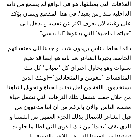
العلاقات التي يمتلكها، هو في الواقع لم يسمع من ذاته
الداخلية منذ زمن بعيد". في هذا المقطع ويتمان يؤكد
على رغبته لان يعرف اكثر عن نفسه و يدخل الى
"حياته الداخلية" التي يدعوها "انا نفسي".
دائما نحاط بأناس يريدون شدنا و جذبنا الى معتقداتهم
الخاصة. يخبرنا الشاعر هنا بأنه هو ايضا قد ضيع
سنوات وهو يحاول اختراق كل "ضباب" كل تلك
المناقشات "للغويين و المتجادلين"—اولئك الذين
يستخدمون اللغة من اجل تعقيد الحياة و تحويل انتباهنا
من خلال جعلنا ننشغل بتلك الترهات التي تشغل حياة
معظم الناس. والان بالرغم من ان اننا مدعوون من
قبل الشاعر للاتصال بذلك الجزء العميق من انفسنا و
الذي يقف "بعيدا" من تلك القوى التي لطالما حاولت
تشتيننا من انفسنا التي هي الاهم بالنسبة لنا.