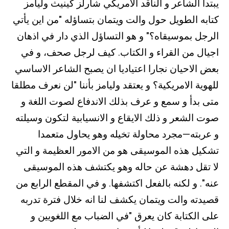
يبتدأ الشاعر و الناقد الامريكي شارلز كينيث وليامز
كتابه الطويل حول والت ويتمان بتساؤله "من اين يأتي
الرجل بموسيقاه؟" و هو التساؤل الذي دار في اذهان
اجيال من القراء و الكتاب. كيف لرجل صحف، و في
بعض الاحيان نجارا اعتياديا ان يصبح الشاعر الاساسي
للهوية الامريكية؟ و يعتقد وليامز بأننا "لن نعرف مطلقا
متى بدأ و سمع و عرف بذلك الاندفاع لصوت اللغة و
صوت الشعر و ذلك الايقاع و الانسيابية لتكون وسيلته
و عربته—مجرد محاولة تخيله وهو يحاول متعمدا
تشكيل هذه الموسيقى هو من الامور العظيمة و التي
لا تقل دهشة عن حاله وهو يكتشف هذه الموسيقى
عنه". و لكنه بالفعل اكتشفها. و في المقطع الرابع من
قصيدته والت ويتمان يكشف لنا انه خلال فترة تدربه
على الكتابة كان يعرق "في الضباب مع اللغويين و