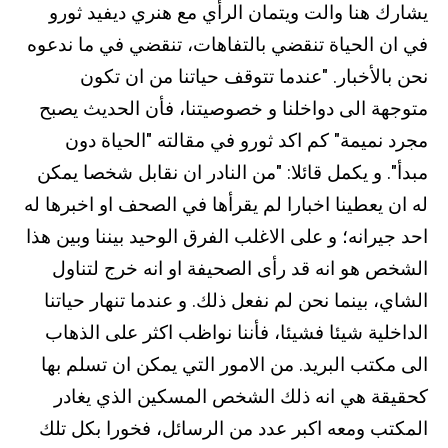
يشارك هنا والت ويتمان الرأي مع هنري ديفيد ثورو
في ان الحياة تنقضي بالتفاهات، تنقضي في ما ندعوه
نحن بالأخبار. "عندما تتوقف حياتنا من ان تكون
متوجهة الى دواخلنا و خصوصيتنا، فأن الحديث يصبح
مجرد نميمة" كم اكد ثورو في مقالته "الحياة دون
مبدأ". و يكمل قائلا: "من النادر ان نقابل شخصا يمكن
له ان يعطينا اخبارا لم يقرأها في الصحف او اخبرها له
احد جيرانه؛ و على الاغلب الفرق الوحيد بيننا وبين هذا
الشخص هو انه قد رأى الصحيفة او انه خرج لتناول
الشاي، بينما نحن لم نفعل ذلك. و عندما تنهار حياتنا
الداخلية شيئا فشيئا، فأننا نواظب اكثر على الذهاب
الى مكتب البريد. من الامور التي يمكن ان تسلم بها
كحقيقة هي انه ذلك الشخص المسكين الذي يغادر
المكتب ومعه اكبر عدد من الرسائل، فخورا بكل تلك