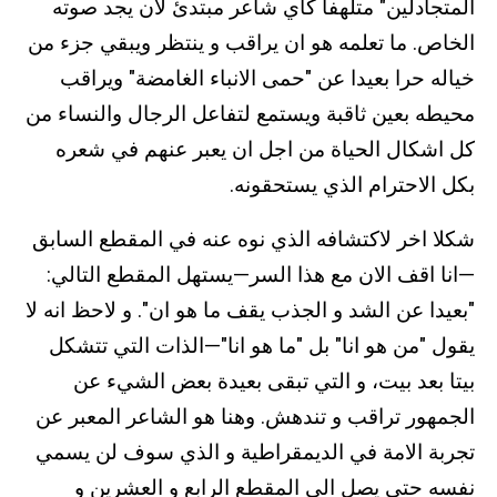
المتجادلين" متلهفا كأي شاعر مبتدئ لان يجد صوته
الخاص. ما تعلمه هو ان يراقب و ينتظر ويبقي جزء من
خياله حرا بعيدا عن "حمى الانباء الغامضة" ويراقب
محيطه بعين ثاقبة ويستمع لتفاعل الرجال والنساء من
كل اشكال الحياة من اجل ان يعبر عنهم في شعره
بكل الاحترام الذي يستحقونه.
شكلا اخر لاكتشافه الذي نوه عنه في المقطع السابق
—انا اقف الان مع هذا السر—يستهل المقطع التالي:
"بعيدا عن الشد و الجذب يقف ما هو ان". و لاحظ انه لا
يقول "من هو انا" بل "ما هو انا"—الذات التي تتشكل
بيتا بعد بيت، و التي تبقى بعيدة بعض الشيء عن
الجمهور تراقب و تندهش. وهنا هو الشاعر المعبر عن
تجربة الامة في الديمقراطية و الذي سوف لن يسمي
نفسه حتى يصل الى المقطع الرابع و العشرين و