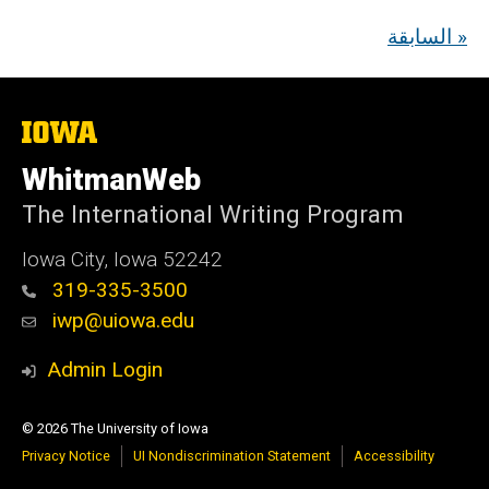
السابقة »
The
University
of
WhitmanWeb
Iowa
The International Writing Program
Iowa City, Iowa 52242
319-335-3500
iwp@uiowa.edu
Admin Login
© 2026 The University of Iowa
Privacy Notice
UI Nondiscrimination Statement
Accessibility