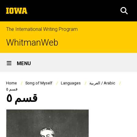
Skip
The
to
SEA
University
main
of
content
Iowa
The International Writing Program
WhitmanWeb
Site
MENU
Main
Navigation
Breadcrumb
العربية / Arabic
Languages
Song of Myself
Home
قسم ٥
قسم ٥